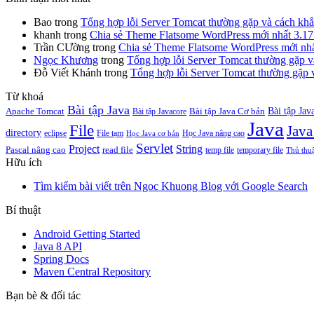
Bao
trong
Tổng hợp lỗi Server Tomcat thường gặp và cách kh
khanh
trong
Chia sẻ Theme Flatsome WordPress mới nhất 3.17.
Trần CƯờng
trong
Chia sẻ Theme Flatsome WordPress mới nhất
Ngọc Khương
trong
Tổng hợp lỗi Server Tomcat thường gặp v
Đỗ Viết Khánh
trong
Tổng hợp lỗi Server Tomcat thường gặp 
Từ khoá
Bài tập Java
Bài tập Jav
Apache Tomcat
Bài tập Java Cơ bản
Bài tập Javacore
Java
File
Java
directory
eclipse
File tạm
Học Java nâng cao
Học Java cơ bản
Servlet
Project
String
Pascal nâng cao
read file
temp file
temporary file
Thủ thu
Hữu ích
Tìm kiếm bài viết trên Ngoc Khuong Blog với Google Search
Bí thuật
Android Getting Started
Java 8 API
Spring Docs
Maven Central Repository
Bạn bè & đối tác