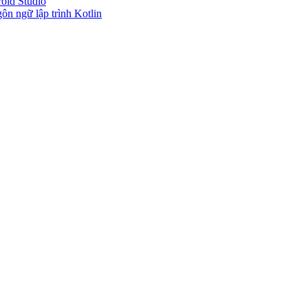
roid Studio
gôn ngữ lập trình Kotlin