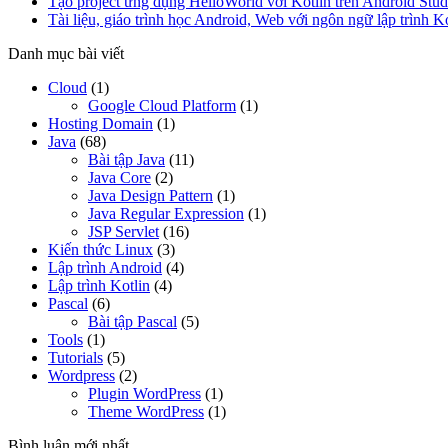
Tạo project ứng dụng HelloWorld với Kotlin trên Android Stud
Tài liệu, giáo trình học Android, Web với ngôn ngữ lập trình Ko
Danh mục bài viết
Cloud
(1)
Google Cloud Platform
(1)
Hosting Domain
(1)
Java
(68)
Bài tập Java
(11)
Java Core
(2)
Java Design Pattern
(1)
Java Regular Expression
(1)
JSP Servlet
(16)
Kiến thức Linux
(3)
Lập trình Android
(4)
Lập trình Kotlin
(4)
Pascal
(6)
Bài tập Pascal
(5)
Tools
(1)
Tutorials
(5)
Wordpress
(2)
Plugin WordPress
(1)
Theme WordPress
(1)
Bình luận mới nhất