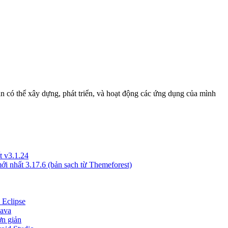
n có thể xây dựng, phát triển, và hoạt động các ứng dụng của mình
t v3.1.24
i nhất 3.17.6 (bản sạch từ Themeforest)
 Eclipse
Java
ơn giản