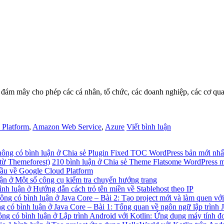
 đám mây cho phép các cá nhân, tổ chức, các doanh nghiệp, các cơ qua
 Platform
,
Amazon Web Service
,
Azure
Viết bình luận
ông có bình luận
ở Chia sẻ Plugin Fixed TOC WordPress bản mới nhấ
từ Themeforest)
210 bình luận
ở Chia sẻ Theme Flatsome WordPress mớ
ầu về Google Cloud Platform
ận
ở Một số công cụ kiểm tra chuyển hướng trang
ình luận
ở Hướng dẫn cách trỏ tên miền về Stablehost theo IP
ông có bình luận
ở Java Core – Bài 2: Tạo project mới và làm quen với
g có bình luận
ở Java Core – Bài 1: Tổng quan về ngôn ngữ lập trình 
ng có bình luận
ở Lập trình Android với Kotlin: Ứng dụng máy tính đ