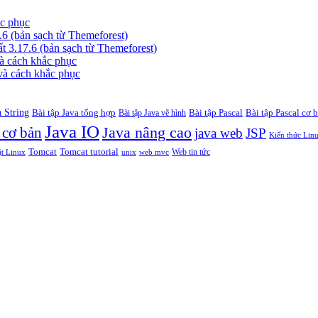
ắc phục
6 (bản sạch từ Themeforest)
 3.17.6 (bản sạch từ Themeforest)
à cách khắc phục
và cách khắc phục
a String
Bài tập Java tổng hợp
Bài tập Pascal
Bài tập Pascal cơ 
Bài tập Java vẽ hình
Java IO
 cơ bản
Java nâng cao
java web
JSP
Kiến thức Lin
Tomcat
Tomcat tutorial
Web tin tức
ật Linux
unix
web mvc