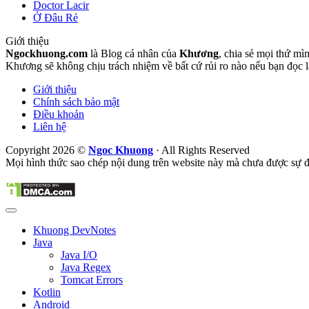
Doctor Lacir
Ở Đâu Rẻ
Giới thiệu
Ngockhuong.com
là Blog cá nhân của
Khương
, chia sẻ mọi thứ mìn
Khương sẽ không chịu trách nhiệm về bất cứ rủi ro nào nếu bạn đọc 
Giới thiệu
Chính sách bảo mật
Điều khoản
Liên hệ
Copyright 2026 ©
Ngoc Khuong
· All Rights Reserved
Mọi hình thức sao chép nội dung trên website này mà chưa được sự đồ
Khuong DevNotes
Java
Java I/O
Java Regex
Tomcat Errors
Kotlin
Android