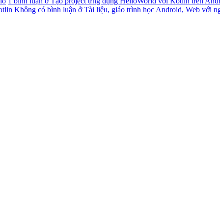
io
1 bình luận
ở Tạo project ứng dụng HelloWorld với Kotlin trên And
tlin
Không có bình luận
ở Tài liệu, giáo trình học Android, Web với n