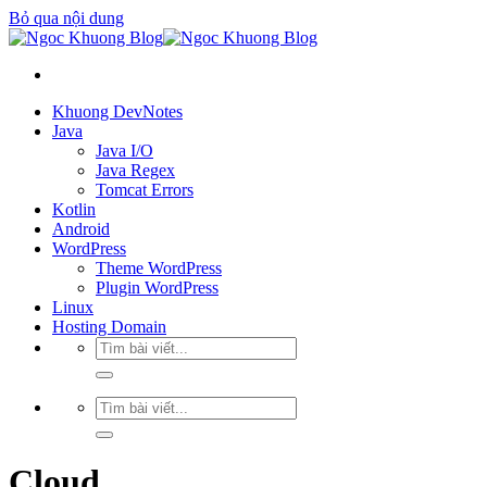
Bỏ qua nội dung
Khuong DevNotes
Java
Java I/O
Java Regex
Tomcat Errors
Kotlin
Android
WordPress
Theme WordPress
Plugin WordPress
Linux
Hosting Domain
Cloud