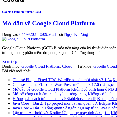
Google Cloud Platform
,
Cloud
Mở đầu về Google Cloud Platform
Đăng vào
04/09/2021
10/09/2021
bởi
Ngọc Khương
Google Cloud Platform (GCP) là một nền tảng của kỹ thuật điện toán
trên hệ thống phần mềm do google tạo ra. Các ứng dụng rất…
Xem tiếp
→
Danh mục:
Google Cloud Platform
,
Cloud
|
Từ khóa:
Google Cloud
Bài viết mới nhất
Chia sẻ Plugin Fixed TOC WordPress bản mới nhất v3.1.24
Kh
Chia sẻ Theme Flatsome WordPress mới nhất 3.17.6 (bản sạch 
Mở đầu về Google Cloud Platform
Không có bình luận
ở Mở đ
Một số công cụ kiểm tra chuyển hướng trang
Không có bình lu
Hướng dẫn cách trỏ tên miền về Stablehost theo IP
Không có b
Java Core – Bài 2: Tạo project mới và làm quen với Eclipse
Kh
Java Core – Bài 1: Tổng quan về ngôn ngữ lập trình Java
Khôn
Lập trình Android với Kotlin: Ứng dụng máy tính đơn giản
Khô