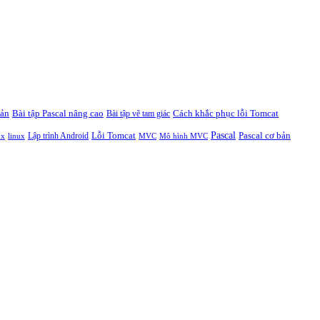
bản
Bài tập Pascal nâng cao
Cách khắc phục lỗi Tomcat
Bài tập vẽ tam giác
Pascal
Lỗi Tomcat
Pascal cơ bản
Lập trình Android
ux
linux
MVC
Mô hình MVC