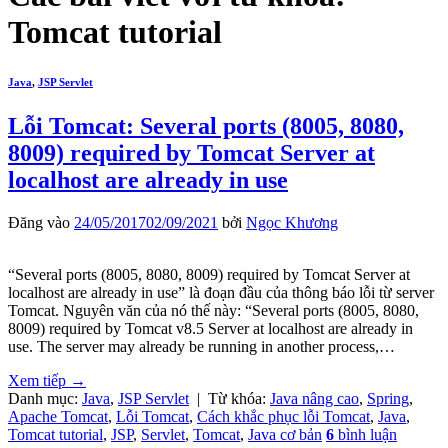
Tomcat tutorial
Java
,
JSP Servlet
Lỗi Tomcat: Several ports (8005, 8080,
8009) required by Tomcat Server at
localhost are already in use
Đăng vào
24/05/2017
02/09/2021
bởi
Ngọc Khương
“Several ports (8005, 8080, 8009) required by Tomcat Server at
localhost are already in use” là đoạn đầu của thông báo lỗi từ server
Tomcat. Nguyên văn của nó thế này: “Several ports (8005, 8080,
8009) required by Tomcat v8.5 Server at localhost are already in
use. The server may already be running in another process,…
Xem tiếp
→
Danh mục:
Java
,
JSP Servlet
|
Từ khóa:
Java nâng cao
,
Spring
,
Apache Tomcat
,
Lỗi Tomcat
,
Cách khắc phục lỗi Tomcat
,
Java
,
Tomcat tutorial
,
JSP
,
Servlet
,
Tomcat
,
Java cơ bản
6
bình luận