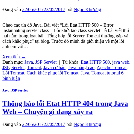
Đăng vào
22/05/2017
23/05/2017
bởi
Ngọc Khương
Chào các tín đồ Java. Bài viết “Lỗi Etat HTTP 500 – Error
instantiating servlet class – Lỗi khởi tạo class servlet” là bài viết thứ
hai nằm trong loạt bài “Tổng hợp lỗi Server Tomcat thường gặp và
cách khắc phục” tại blog. Trước đó mình đã giới thiệu về một lỗi
anh em với…
Xem tiếp
→
Danh mục:
Java
,
JSP Servlet
|
Từ khóa:
Etat HTTP 500
,
java web
,
JSP
,
Servlet
,
Tomcat
,
Java cơ bản
,
Java nâng cao
,
Apache Tomcat
,
Lỗi Tomcat
,
Cách khắc phục lỗi Tomcat
,
Java
,
Tomcat tutorial
6
bình luận
Java
,
JSP Servlet
Thông báo lỗi Etat HTTP 404 trong Java
Web – Chuyện gì đang xảy ra
Đăng vào
22/05/2017
23/05/2017
bởi
Ngọc Khương