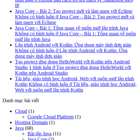
IP
Java Core – Bài 2: Tạo project mới và làm quen với Eclipse
Không có bình luận
ở Java Core – Bài 2: Tạo project mới và
làm quen với Eclipse
Java Core – Bài 1: Tổng quan về ngôn ngữ lập trình Java
Không có bình luận
ở Java Core – Bài 1: Tổng quan về ngôn
ngữ lập trình Java
Lập trình Android với Kotlin: Ứng dụng máy tính đơn giản
Không có bình luận
ở Lập trình Android với Kotlin: Ứng
dụng máy tính đơn giản
Tạo project ứng dụng HelloWorld với Kotlin trên Android
Studio
1 bình luận
ở Tạo project ứng dụng HelloWorld với
Kotlin trên Android Studio
Tài liệu, giáo trình học Android, Web với ngôn ngữ lập trình
Kotlin
Không có bình luận
ở Tài liệu, giáo trình học Android,
Web với ngôn ngữ lập trình Kotlin
Danh mục bài viết
Cloud
(1)
Google Cloud Platform
(1)
Hosting Domain
(1)
Java
(68)
Bài tập Java
(11)
Java Core
(2)