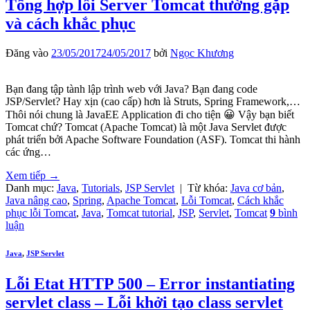
Tổng hợp lỗi Server Tomcat thường gặp
và cách khắc phục
Đăng vào
23/05/2017
24/05/2017
bởi
Ngọc Khương
Bạn đang tập tành lập trình web với Java? Bạn đang code
JSP/Servlet? Hay xịn (cao cấp) hơn là Struts, Spring Framework,…
Thôi nói chung là JavaEE Application đi cho tiện 😀 Vậy bạn biết
Tomcat chứ? Tomcat (Apache Tomcat) là một Java Servlet được
phát triển bởi Apache Software Foundation (ASF). Tomcat thi hành
các ứng…
Xem tiếp
→
Danh mục:
Java
,
Tutorials
,
JSP Servlet
|
Từ khóa:
Java cơ bản
,
Java nâng cao
,
Spring
,
Apache Tomcat
,
Lỗi Tomcat
,
Cách khắc
phục lỗi Tomcat
,
Java
,
Tomcat tutorial
,
JSP
,
Servlet
,
Tomcat
9
bình
luận
Java
,
JSP Servlet
Lỗi Etat HTTP 500 – Error instantiating
servlet class – Lỗi khởi tạo class servlet