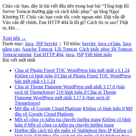
Chào các bạn, đây là bài viết đầu tiên trong loạt bài “Tổng hợp lỗi
Server Tomcat thường gặp và cách khắc phục” tại blog Ngọc
Khương IT. Chúc các bạn code tốt, code ngoan nhé. Đặt vấn đề
Vào vấn đề chính, Etat HTTP 404 là lỗi gì? Cách fix ra sao? Thật
ra, khi…
Xem tiếp
→
Danh mục:
Java
,
JSP Servlet
|
Từ khóa:
Servlet
,
Java cơ bản
,
Java
nâng cao
,
Apache Tomcat
,
Lỗi Tomcat
,
Cách khắc phục lỗi Tomcat
,
Tomcat tutorial
,
Etat HTTP 404
,
Java
,
JSP
Viết bình luận
Bài viết mới nhất
Chia sẻ Plugin Fixed TOC WordPress bản mới nhất v3.1.24
Không có bình luận
ở Chia sẻ Plugin Fixed TOC WordPress
bản mới nhất v3.1.24
Chia sẻ Theme Flatsome WordPress mới nhất 3.17.6 (bản
sạch từ Themeforest)
210 bình luận
ở Chia sẻ Theme
Flatsome WordPress mới nhất 3.17.6 (bản sạch từ
Themeforest)
Mở đầu về Google Cloud Platform
Không có bình luận
ở Mở
đầu về Google Cloud Platform
Một số công cụ kiểm tra chuyển hướng trang
Không có bình
luận
ở Một số công cụ kiểm tra chuyển hướng trang
Hướng dẫn cách trỏ tên miền về Stablehost theo IP
Không có
bình luận
ở Hướng dẫn cách trỏ tên miền về Stablehost theo