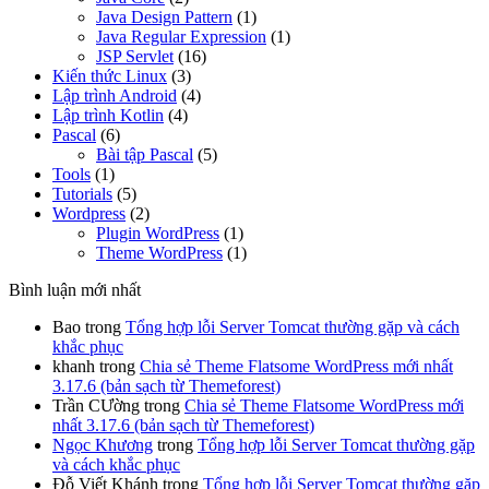
Java Design Pattern
(1)
Java Regular Expression
(1)
JSP Servlet
(16)
Kiến thức Linux
(3)
Lập trình Android
(4)
Lập trình Kotlin
(4)
Pascal
(6)
Bài tập Pascal
(5)
Tools
(1)
Tutorials
(5)
Wordpress
(2)
Plugin WordPress
(1)
Theme WordPress
(1)
Bình luận mới nhất
Bao
trong
Tổng hợp lỗi Server Tomcat thường gặp và cách
khắc phục
khanh
trong
Chia sẻ Theme Flatsome WordPress mới nhất
3.17.6 (bản sạch từ Themeforest)
Trần CƯờng
trong
Chia sẻ Theme Flatsome WordPress mới
nhất 3.17.6 (bản sạch từ Themeforest)
Ngọc Khương
trong
Tổng hợp lỗi Server Tomcat thường gặp
và cách khắc phục
Đỗ Viết Khánh
trong
Tổng hợp lỗi Server Tomcat thường gặp