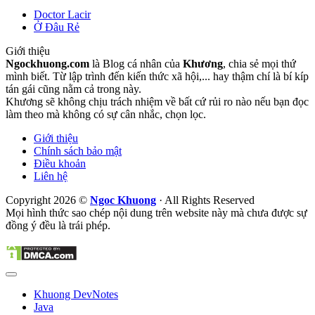
Doctor Lacir
Ở Đâu Rẻ
Giới thiệu
Ngockhuong.com
là Blog cá nhân của
Khương
, chia sẻ mọi thứ
mình biết. Từ lập trình đến kiến thức xã hội,... hay thậm chí là bí kíp
tán gái cũng nằm cả trong này.
Khương sẽ không chịu trách nhiệm về bất cứ rủi ro nào nếu bạn đọc
làm theo mà không có sự cân nhắc, chọn lọc.
Giới thiệu
Chính sách bảo mật
Điều khoản
Liên hệ
Copyright 2026 ©
Ngoc Khuong
· All Rights Reserved
Mọi hình thức sao chép nội dung trên website này mà chưa được sự
đồng ý đều là trái phép.
Khuong DevNotes
Java