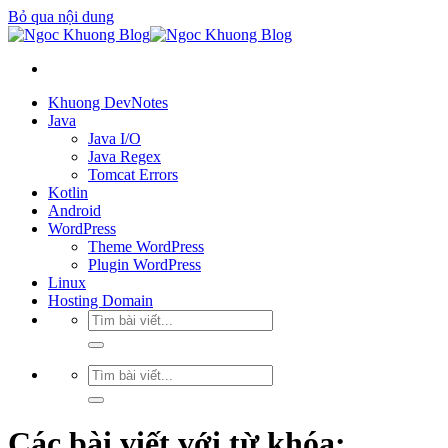
Bỏ qua nội dung
Khuong DevNotes
Java
Java I/O
Java Regex
Tomcat Errors
Kotlin
Android
WordPress
Theme WordPress
Plugin WordPress
Linux
Hosting Domain
Các bài viết với từ khóa: