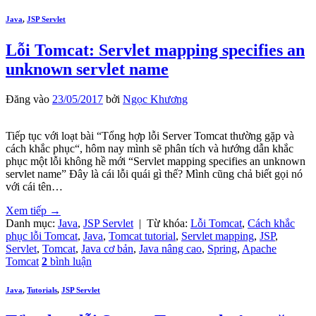
Java
,
JSP Servlet
Lỗi Tomcat: Servlet mapping specifies an
unknown servlet name
Đăng vào
23/05/2017
bởi
Ngọc Khương
Tiếp tục với loạt bài “Tổng hợp lỗi Server Tomcat thường gặp và
cách khắc phục“, hôm nay mình sẽ phân tích và hướng dẫn khắc
phục một lỗi không hề mới “Servlet mapping specifies an unknown
servlet name” Đây là cái lỗi quái gì thế? Mình cũng chả biết gọi nó
với cái tên…
Xem tiếp
→
Danh mục:
Java
,
JSP Servlet
|
Từ khóa:
Lỗi Tomcat
,
Cách khắc
phục lỗi Tomcat
,
Java
,
Tomcat tutorial
,
Servlet mapping
,
JSP
,
Servlet
,
Tomcat
,
Java cơ bản
,
Java nâng cao
,
Spring
,
Apache
Tomcat
2
bình luận
Java
,
Tutorials
,
JSP Servlet