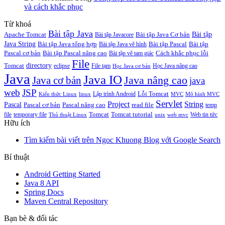
và cách khắc phục
Từ khoá
Bài tập Java
Bài tập
Apache Tomcat
Bài tập Java Cơ bản
Bài tập Javacore
Java String
Bài tập Java tổng hợp
Bài tập Pascal
Bài tập
Bài tập Java vẽ hình
Pascal cơ bản
Bài tập Pascal nâng cao
Cách khắc phục lỗi
Bài tập vẽ tam giác
File
directory
Tomcat
eclipse
File tạm
Học Java nâng cao
Học Java cơ bản
Java
Java IO
Java cơ bản
Java nâng cao
java
web
JSP
Lỗi Tomcat
Lập trình Android
Kiến thức Linux
linux
MVC
Mô hình MVC
Servlet
Project
String
Pascal
Pascal cơ bản
Pascal nâng cao
read file
temp
Tomcat
Tomcat tutorial
file
temporary file
Web tin tức
Thủ thuật Linux
unix
web mvc
Hữu ích
Tìm kiếm bài viết trên Ngoc Khuong Blog với Google Search
Bí thuật
Android Getting Started
Java 8 API
Spring Docs
Maven Central Repository
Bạn bè & đối tác