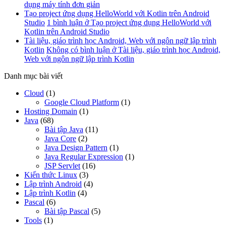
dụng máy tính đơn giản
Tạo project ứng dụng HelloWorld với Kotlin trên Android
Studio
1 bình luận
ở Tạo project ứng dụng HelloWorld với
Kotlin trên Android Studio
Tài liệu, giáo trình học Android, Web với ngôn ngữ lập trình
Kotlin
Không có bình luận
ở Tài liệu, giáo trình học Android,
Web với ngôn ngữ lập trình Kotlin
Danh mục bài viết
Cloud
(1)
Google Cloud Platform
(1)
Hosting Domain
(1)
Java
(68)
Bài tập Java
(11)
Java Core
(2)
Java Design Pattern
(1)
Java Regular Expression
(1)
JSP Servlet
(16)
Kiến thức Linux
(3)
Lập trình Android
(4)
Lập trình Kotlin
(4)
Pascal
(6)
Bài tập Pascal
(5)
Tools
(1)