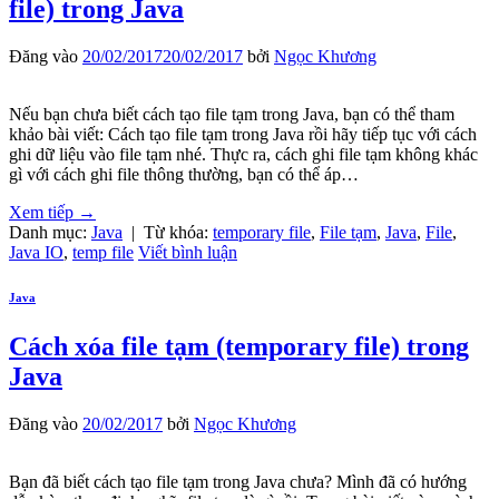
file) trong Java
Đăng vào
20/02/2017
20/02/2017
bởi
Ngọc Khương
Nếu bạn chưa biết cách tạo file tạm trong Java, bạn có thể tham
khảo bài viết: Cách tạo file tạm trong Java rồi hãy tiếp tục với cách
ghi dữ liệu vào file tạm nhé. Thực ra, cách ghi file tạm không khác
gì với cách ghi file thông thường, bạn có thể áp…
Xem tiếp
→
Danh mục:
Java
|
Từ khóa:
temporary file
,
File tạm
,
Java
,
File
,
Java IO
,
temp file
Viết bình luận
Java
Cách xóa file tạm (temporary file) trong
Java
Đăng vào
20/02/2017
bởi
Ngọc Khương
Bạn đã biết cách tạo file tạm trong Java chưa? Mình đã có hướng