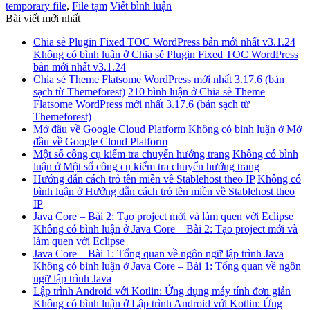
temporary file
,
File tạm
Viết bình luận
Bài viết mới nhất
Chia sẻ Plugin Fixed TOC WordPress bản mới nhất v3.1.24
Không có bình luận
ở Chia sẻ Plugin Fixed TOC WordPress
bản mới nhất v3.1.24
Chia sẻ Theme Flatsome WordPress mới nhất 3.17.6 (bản
sạch từ Themeforest)
210 bình luận
ở Chia sẻ Theme
Flatsome WordPress mới nhất 3.17.6 (bản sạch từ
Themeforest)
Mở đầu về Google Cloud Platform
Không có bình luận
ở Mở
đầu về Google Cloud Platform
Một số công cụ kiểm tra chuyển hướng trang
Không có bình
luận
ở Một số công cụ kiểm tra chuyển hướng trang
Hướng dẫn cách trỏ tên miền về Stablehost theo IP
Không có
bình luận
ở Hướng dẫn cách trỏ tên miền về Stablehost theo
IP
Java Core – Bài 2: Tạo project mới và làm quen với Eclipse
Không có bình luận
ở Java Core – Bài 2: Tạo project mới và
làm quen với Eclipse
Java Core – Bài 1: Tổng quan về ngôn ngữ lập trình Java
Không có bình luận
ở Java Core – Bài 1: Tổng quan về ngôn
ngữ lập trình Java
Lập trình Android với Kotlin: Ứng dụng máy tính đơn giản
Không có bình luận
ở Lập trình Android với Kotlin: Ứng