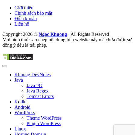
Giới thiệu
Chính sách bảo mật
Điều khoản
Liên hệ
Copyright 2026 ©
Ngoc Khuong
· All Rights Reserved
Mọi hình thức sao chép nội dung trên website này mà chưa được sự
đồng ý đều là trái phép.
Khuong DevNotes
Java
Java I/O
Java Regex
Tomcat Errors
Kotlin
Android
WordPress
Theme WordPress
Plugin WordPress
Linux
Hosting Domain