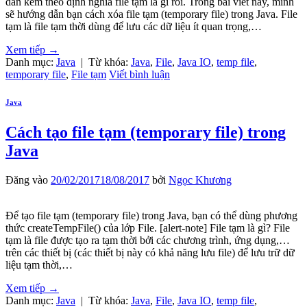
dẫn kèm theo định nghĩa file tạm là gì rồi. Trong bài viết này, mình
sẽ hướng dẫn bạn cách xóa file tạm (temporary file) trong Java. File
tạm là file tạm thời dùng để lưu các dữ liệu ít quan trọng,…
Xem tiếp
→
Danh mục:
Java
|
Từ khóa:
Java
,
File
,
Java IO
,
temp file
,
temporary file
,
File tạm
Viết bình luận
Java
Cách tạo file tạm (temporary file) trong
Java
Đăng vào
20/02/2017
18/08/2017
bởi
Ngọc Khương
Để tạo file tạm (temporary file) trong Java, bạn có thể dùng phương
thức createTempFile() của lớp File. [alert-note] File tạm là gì? File
tạm là file được tạo ra tạm thời bởi các chương trình, ứng dụng,…
trên các thiết bị (các thiết bị này có khả năng lưu file) để lưu trữ dữ
liệu tạm thời,…
Xem tiếp
→
Danh mục:
Java
|
Từ khóa:
Java
,
File
,
Java IO
,
temp file
,