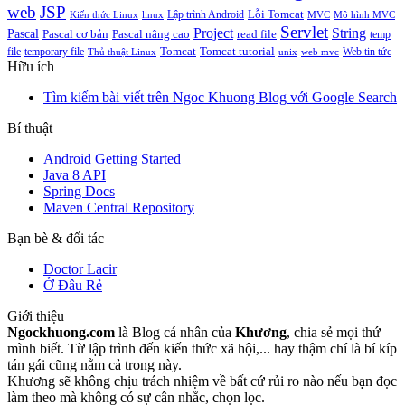
web
JSP
Lỗi Tomcat
Lập trình Android
Kiến thức Linux
linux
MVC
Mô hình MVC
Servlet
Project
String
Pascal
Pascal cơ bản
Pascal nâng cao
read file
temp
Tomcat
Tomcat tutorial
file
temporary file
Web tin tức
Thủ thuật Linux
unix
web mvc
Hữu ích
Tìm kiếm bài viết trên Ngoc Khuong Blog với Google Search
Bí thuật
Android Getting Started
Java 8 API
Spring Docs
Maven Central Repository
Bạn bè & đối tác
Doctor Lacir
Ở Đâu Rẻ
Giới thiệu
Ngockhuong.com
là Blog cá nhân của
Khương
, chia sẻ mọi thứ
mình biết. Từ lập trình đến kiến thức xã hội,... hay thậm chí là bí kíp
tán gái cũng nằm cả trong này.
Khương sẽ không chịu trách nhiệm về bất cứ rủi ro nào nếu bạn đọc
làm theo mà không có sự cân nhắc, chọn lọc.