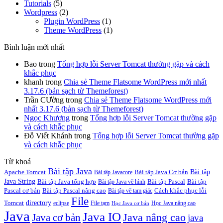
Tutorials
(5)
Wordpress
(2)
Plugin WordPress
(1)
Theme WordPress
(1)
Bình luận mới nhất
Bao
trong
Tổng hợp lỗi Server Tomcat thường gặp và cách
khắc phục
khanh
trong
Chia sẻ Theme Flatsome WordPress mới nhất
3.17.6 (bản sạch từ Themeforest)
Trần CƯờng
trong
Chia sẻ Theme Flatsome WordPress mới
nhất 3.17.6 (bản sạch từ Themeforest)
Ngọc Khương
trong
Tổng hợp lỗi Server Tomcat thường gặp
và cách khắc phục
Đỗ Viết Khánh
trong
Tổng hợp lỗi Server Tomcat thường gặp
và cách khắc phục
Từ khoá
Bài tập Java
Bài tập
Apache Tomcat
Bài tập Java Cơ bản
Bài tập Javacore
Java String
Bài tập Java tổng hợp
Bài tập Pascal
Bài tập
Bài tập Java vẽ hình
Pascal cơ bản
Bài tập Pascal nâng cao
Cách khắc phục lỗi
Bài tập vẽ tam giác
File
directory
Tomcat
eclipse
File tạm
Học Java nâng cao
Học Java cơ bản
Java
Java IO
Java cơ bản
Java nâng cao
java