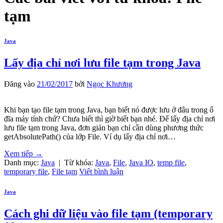
tạm
Java
Lấy địa chỉ nơi lưu file tạm trong Java
Đăng vào
21/02/2017
bởi
Ngọc Khương
Khi bạn tạo file tạm trong Java, bạn biết nó được lưu ở đâu trong ổ
đĩa máy tính chứ? Chưa biết thì giờ biết bạn nhé. Để lấy địa chỉ nơi
lưu file tạm trong Java, đơn giản bạn chỉ cần dùng phương thức
getAbsolutePath() của lớp File. Ví dụ lấy địa chỉ nơi…
Xem tiếp
→
Danh mục:
Java
|
Từ khóa:
Java
,
File
,
Java IO
,
temp file
,
temporary file
,
File tạm
Viết bình luận
Java
Cách ghi dữ liệu vào file tạm (temporary