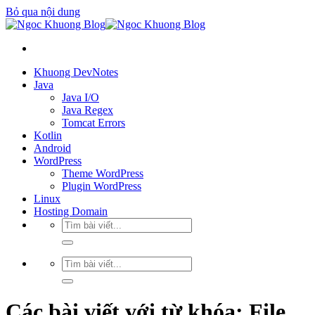
Bỏ qua nội dung
Khuong DevNotes
Java
Java I/O
Java Regex
Tomcat Errors
Kotlin
Android
WordPress
Theme WordPress
Plugin WordPress
Linux
Hosting Domain
Các bài viết với từ khóa:
File