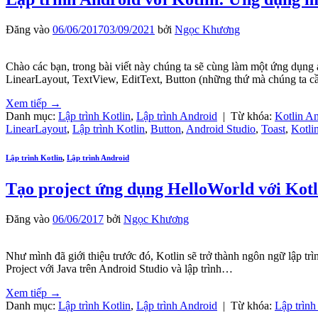
Đăng vào
06/06/2017
03/09/2021
bởi
Ngọc Khương
Chào các bạn, trong bài viết này chúng ta sẽ cùng làm một ứng dụng a
LinearLayout, TextView, EditText, Button (những thứ mà chúng ta 
Xem tiếp
→
Danh mục:
Lập trình Kotlin
,
Lập trình Android
|
Từ khóa:
Kotlin An
LinearLayout
,
Lập trình Kotlin
,
Button
,
Android Studio
,
Toast
,
Kotli
Lập trình Kotlin
,
Lập trình Android
Tạo project ứng dụng HelloWorld với Kotl
Đăng vào
06/06/2017
bởi
Ngọc Khương
Như mình đã giới thiệu trước đó, Kotlin sẽ trở thành ngôn ngữ lập tr
Project với Java trên Android Studio và lập trình…
Xem tiếp
→
Danh mục:
Lập trình Kotlin
,
Lập trình Android
|
Từ khóa:
Lập trình