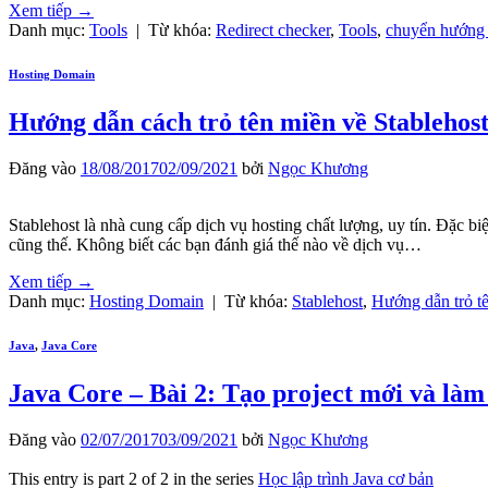
Xem tiếp
→
Danh mục:
Tools
|
Từ khóa:
Redirect checker
,
Tools
,
chuyển hướng 
Hosting Domain
Hướng dẫn cách trỏ tên miền về Stablehost
Đăng vào
18/08/2017
02/09/2021
bởi
Ngọc Khương
Stablehost là nhà cung cấp dịch vụ hosting chất lượng, uy tín. Đặc 
cũng thế. Không biết các bạn đánh giá thế nào về dịch vụ…
Xem tiếp
→
Danh mục:
Hosting Domain
|
Từ khóa:
Stablehost
,
Hướng dẫn trỏ t
Java
,
Java Core
Java Core – Bài 2: Tạo project mới và làm
Đăng vào
02/07/2017
03/09/2021
bởi
Ngọc Khương
This entry is part 2 of 2 in the series
Học lập trình Java cơ bản