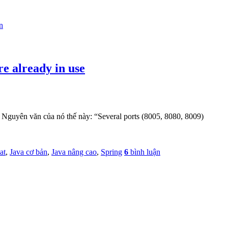
n
re already in use
t. Nguyên văn của nó thế này: “Several ports (8005, 8080, 8009)
at
,
Java cơ bản
,
Java nâng cao
,
Spring
6
bình luận