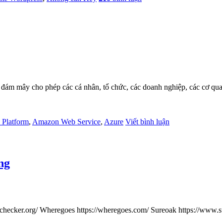
 đám mây cho phép các cá nhân, tổ chức, các doanh nghiệp, các cơ qua
 Platform
,
Amazon Web Service
,
Azure
Viết bình luận
ng
ect-checker.org/ Wheregoes https://wheregoes.com/ Sureoak https://www.