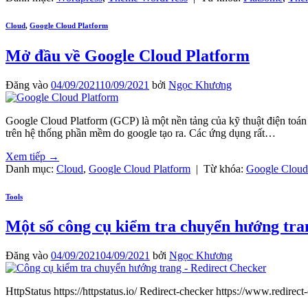
Cloud
,
Google Cloud Platform
Mở đầu về Google Cloud Platform
Đăng vào
04/09/2021
10/09/2021
bởi
Ngọc Khương
Google Cloud Platform (GCP) là một nền tảng của kỹ thuật điện toán
trên hệ thống phần mềm do google tạo ra. Các ứng dụng rất…
Xem tiếp
→
Danh mục:
Cloud
,
Google Cloud Platform
|
Từ khóa:
Google Cloud
Tools
Một số công cụ kiểm tra chuyển hướng tra
Đăng vào
04/09/2021
04/09/2021
bởi
Ngọc Khương
HttpStatus https://httpstatus.io/ Redirect-checker https://www.redir