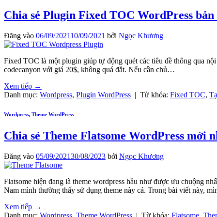
Chia sẻ Plugin Fixed TOC WordPress bản 
Đăng vào
06/09/2021
10/09/2021
bởi
Ngọc Khương
Fixed TOC là một plugin giúp tự động quét các tiêu đề thông qua nội
codecanyon với giá 20$, không quá đắt. Nếu cần chủ…
Xem tiếp
→
Danh mục:
Wordpress
,
Plugin WordPress
|
Từ khóa:
Fixed TOC
,
Tạ
Wordpress
,
Theme WordPress
Chia sẻ Theme Flatsome WordPress mới nhấ
Đăng vào
05/09/2021
30/08/2023
bởi
Ngọc Khương
Flatsome hiện đang là theme wordpress hầu như được ưu chuộng nhất
Nam mình thường thấy sử dụng theme này cả. Trong bài viết này, m
Xem tiếp
→
Danh mục:
Wordpress
,
Theme WordPress
|
Từ khóa:
Flatsome
,
The