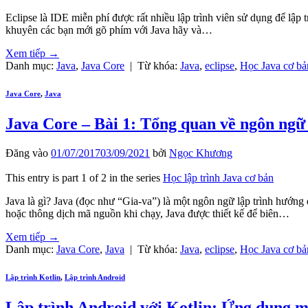
Eclipse là IDE miễn phí được rất nhiều lập trình viên sử dụng để lậ
khuyên các bạn mới gõ phím với Java hãy và…
Xem tiếp
→
Danh mục:
Java
,
Java Core
|
Từ khóa:
Java
,
eclipse
,
Học Java cơ bả
Java Core
,
Java
Java Core – Bài 1: Tổng quan về ngôn ngữ 
Đăng vào
01/07/2017
03/09/2021
bởi
Ngọc Khương
This entry is part 1 of 2 in the series
Học lập trình Java cơ bản
Java là gì? Java (đọc như “Gia-va”) là một ngôn ngữ lập trình hướng
hoặc thông dịch mã nguồn khi chạy, Java được thiết kế để biên…
Xem tiếp
→
Danh mục:
Java Core
,
Java
|
Từ khóa:
Java
,
eclipse
,
Học Java cơ bả
Lập trình Kotlin
,
Lập trình Android
Lập trình Android với Kotlin: Ứng dụng m