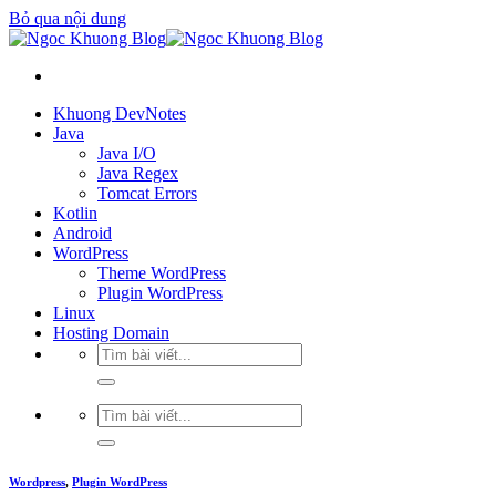
Bỏ qua nội dung
Khuong DevNotes
Java
Java I/O
Java Regex
Tomcat Errors
Kotlin
Android
WordPress
Theme WordPress
Plugin WordPress
Linux
Hosting Domain
Wordpress
,
Plugin WordPress