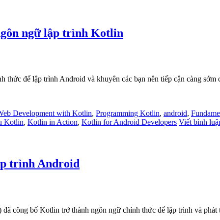
ngôn ngữ lập trình Kotlin
ính thức để lập trình Android và khuyên các bạn nên tiếp cận càng sớm 
eb Development with Kotlin
,
Programming Kotlin
,
android
,
Fundamen
u Kotlin
,
Kotlin in Action
,
Kotlin for Android Developers
Viết bình luậ
ập trình Android
đã công bố Kotlin trở thành ngôn ngữ chính thức để lập trình và phát 