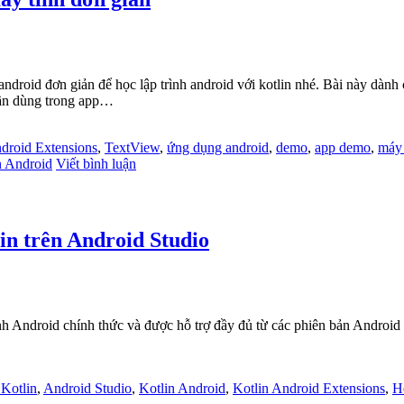
ndroid đơn giản để học lập trình android với kotlin nhé. Bài này dành
cần dùng trong app…
droid Extensions
,
TextView
,
ứng dụng android
,
demo
,
app demo
,
máy 
n Android
Viết bình luận
in trên Android Studio
ình Android chính thức và được hỗ trợ đầy đủ từ các phiên bản Android 
 Kotlin
,
Android Studio
,
Kotlin Android
,
Kotlin Android Extensions
,
H