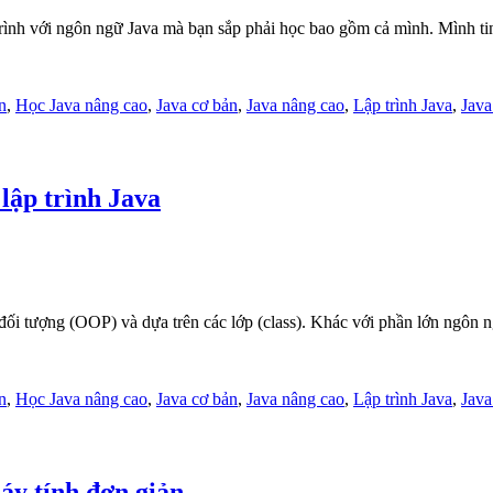
p trình với ngôn ngữ Java mà bạn sắp phải học bao gồm cả mình. Mình t
n
,
Học Java nâng cao
,
Java cơ bản
,
Java nâng cao
,
Lập trình Java
,
Java
lập trình Java
 đối tượng (OOP) và dựa trên các lớp (class). Khác với phần lớn ngôn 
n
,
Học Java nâng cao
,
Java cơ bản
,
Java nâng cao
,
Lập trình Java
,
Java
áy tính đơn giản