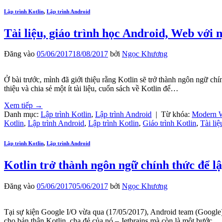
Lập trình Kotlin
,
Lập trình Android
Tài liệu, giáo trình học Android, Web với 
Đăng vào
05/06/2017
18/08/2017
bởi
Ngọc Khương
Ở bài trước, mình đã giới thiệu rằng Kotlin sẽ trở thành ngôn ngữ ch
thiệu và chia sẻ một ít tài liệu, cuốn sách về Kotlin để…
Xem tiếp
→
Danh mục:
Lập trình Kotlin
,
Lập trình Android
|
Từ khóa:
Modern W
Kotlin
,
Lập trình Android
,
Lập trình Kotlin
,
Giáo trình Kotlin
,
Tài liệ
Lập trình Kotlin
,
Lập trình Android
Kotlin trở thành ngôn ngữ chính thức để l
Đăng vào
05/06/2017
05/06/2017
bởi
Ngọc Khương
Tại sự kiện Google I/O vừa qua (17/05/2017), Android team (Google) 
cho bản thân Kotlin, cha đẻ của nó – Jetbrains mà còn là một bước…