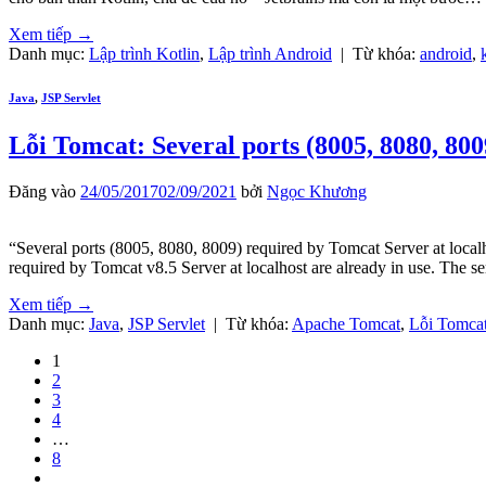
Xem tiếp
→
Danh mục:
Lập trình Kotlin
,
Lập trình Android
|
Từ khóa:
android
,
Java
,
JSP Servlet
Lỗi Tomcat: Several ports (8005, 8080, 800
Đăng vào
24/05/2017
02/09/2021
bởi
Ngọc Khương
“Several ports (8005, 8080, 8009) required by Tomcat Server at local
required by Tomcat v8.5 Server at localhost are already in use. The 
Xem tiếp
→
Danh mục:
Java
,
JSP Servlet
|
Từ khóa:
Apache Tomcat
,
Lỗi Tomca
1
2
3
4
…
8