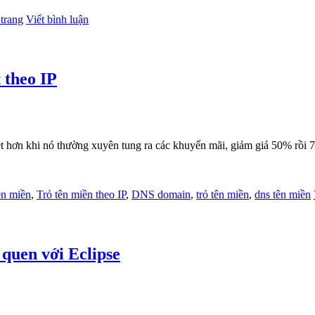
trang
Viết bình luận
 theo IP
biệt hơn khi nó thường xuyên tung ra các khuyến mãi, giảm giá 50% rồ
ên miền
,
Trỏ tên miền theo IP
,
DNS domain
,
trỏ tên miền
,
dns tên miền
 quen với Eclipse