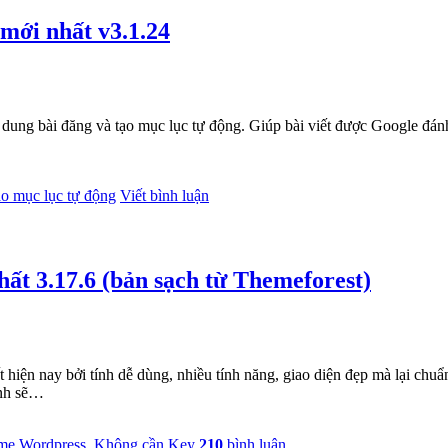
mới nhất v3.1.24
 dung bài đăng và tạo mục lục tự động. Giúp bài viết được Google đánh
o mục lục tự động
Viết bình luận
t 3.17.6 (bản sạch từ Themeforest)
 hiện nay bởi tính dễ dùng, nhiều tính năng, giao diện đẹp mà lại c
ình sẽ…
me Wordpress
,
Không cần Key
210
bình luận