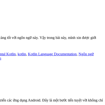
càng tốt với ngôn ngữ này. Vậy trong bài này, mình xin được giới
tal Kotlin
,
kotlin
,
Kotlin Language Documentation
,
Ngôn ngữ
n
triển các ứng dụng Android. Đây là một bước tiến tuyệt vời không chỉ