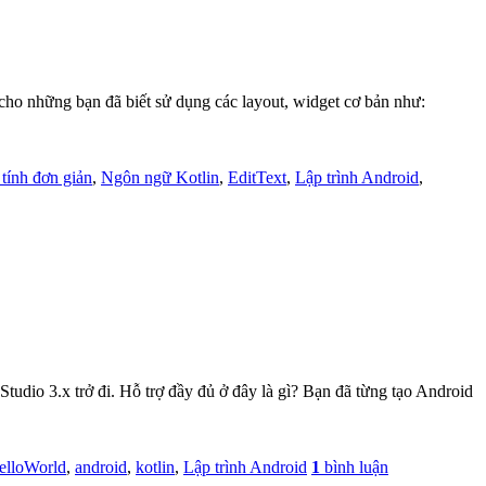
 cho những bạn đã biết sử dụng các layout, widget cơ bản như:
tính đơn giản
,
Ngôn ngữ Kotlin
,
EditText
,
Lập trình Android
,
Studio 3.x trở đi. Hỗ trợ đầy đủ ở đây là gì? Bạn đã từng tạo Android
elloWorld
,
android
,
kotlin
,
Lập trình Android
1
bình luận