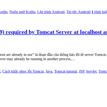
kotlin
,
Ngôn ngữ Kotlin
,
Lập trình Android
,
Tin tức Android
1
bình luậ
9) required by Tomcat Server at localhost a
host are already in use” là đoạn đầu của thông báo lỗi từ server Tomca
server may already be running in another process,…
t
,
Cách khắc phục lỗi Tomcat
,
Java
,
Tomcat tutorial
,
JSP
,
Servlet
,
Tomc