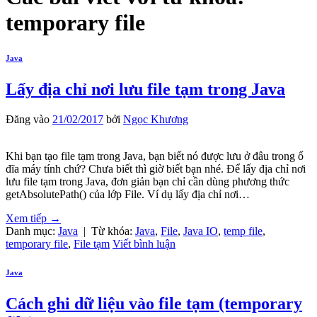
temporary file
Java
Lấy địa chỉ nơi lưu file tạm trong Java
Đăng vào
21/02/2017
bởi
Ngọc Khương
Khi bạn tạo file tạm trong Java, bạn biết nó được lưu ở đâu trong ổ
đĩa máy tính chứ? Chưa biết thì giờ biết bạn nhé. Để lấy địa chỉ nơi
lưu file tạm trong Java, đơn giản bạn chỉ cần dùng phương thức
getAbsolutePath() của lớp File. Ví dụ lấy địa chỉ nơi…
Xem tiếp
→
Danh mục:
Java
|
Từ khóa:
Java
,
File
,
Java IO
,
temp file
,
temporary file
,
File tạm
Viết bình luận
Java
Cách ghi dữ liệu vào file tạm (temporary