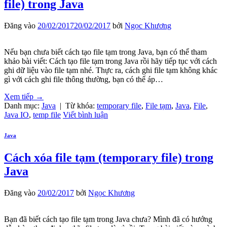
file) trong Java
Đăng vào
20/02/2017
20/02/2017
bởi
Ngọc Khương
Nếu bạn chưa biết cách tạo file tạm trong Java, bạn có thể tham
khảo bài viết: Cách tạo file tạm trong Java rồi hãy tiếp tục với cách
ghi dữ liệu vào file tạm nhé. Thực ra, cách ghi file tạm không khác
gì với cách ghi file thông thường, bạn có thể áp…
Xem tiếp
→
Danh mục:
Java
|
Từ khóa:
temporary file
,
File tạm
,
Java
,
File
,
Java IO
,
temp file
Viết bình luận
Java
Cách xóa file tạm (temporary file) trong
Java
Đăng vào
20/02/2017
bởi
Ngọc Khương
Bạn đã biết cách tạo file tạm trong Java chưa? Mình đã có hướng