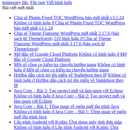
temporary file
,
File tạm
Viết bình luận
Bài viết mới nhất
Chia sẻ Plugin Fixed TOC WordPress bản mới nhất v3.1.24
Không có bình luận
ở Chia sẻ Plugin Fixed TOC WordPress
bản mới nhất v3.1.24
Chia sẻ Theme Flatsome WordPress mới nhất 3.17.6 (bản
sạch từ Themeforest)
210 bình luận
ở Chia sẻ Theme
Flatsome WordPress mới nhất 3.17.6 (bản sạch từ
Themeforest)
Mở đầu về Google Cloud Platform
Không có bình luận
ở Mở
đầu về Google Cloud Platform
Một số công cụ kiểm tra chuyển hướng trang
Không có bình
luận
ở Một số công cụ kiểm tra chuyển hướng trang
Hướng dẫn cách trỏ tên miền về Stablehost theo IP
Không có
bình luận
ở Hướng dẫn cách trỏ tên miền về Stablehost theo
IP
Java Core – Bài 2: Tạo project mới và làm quen với Eclipse
Không có bình luận
ở Java Core – Bài 2: Tạo project mới và
làm quen với Eclipse
Java Core – Bài 1: Tổng quan về ngôn ngữ lập trình Java
Không có bình luận
ở Java Core – Bài 1: Tổng quan về ngôn
ngữ lập trình Java
Lập trình Android với Kotlin: Ứng dụng máy tính đơn giản
Không có bình luận
ở Lập trình Android với Kotlin: Ứng