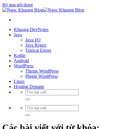
Bỏ qua nội dung
Khuong DevNotes
Java
Java I/O
Java Regex
Tomcat Errors
Kotlin
Android
WordPress
Theme WordPress
Plugin WordPress
Linux
Hosting Domain
Các bài viết với từ khóa: