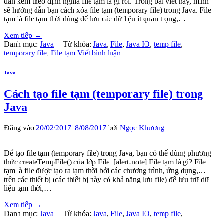
dẫn kèm theo định nghĩa file tạm là gì rồi. Trong bài viết này, mình
sẽ hướng dẫn bạn cách xóa file tạm (temporary file) trong Java. File
tạm là file tạm thời dùng để lưu các dữ liệu ít quan trọng,…
Xem tiếp
→
Danh mục:
Java
|
Từ khóa:
Java
,
File
,
Java IO
,
temp file
,
temporary file
,
File tạm
Viết bình luận
Java
Cách tạo file tạm (temporary file) trong
Java
Đăng vào
20/02/2017
18/08/2017
bởi
Ngọc Khương
Để tạo file tạm (temporary file) trong Java, bạn có thể dùng phương
thức createTempFile() của lớp File. [alert-note] File tạm là gì? File
tạm là file được tạo ra tạm thời bởi các chương trình, ứng dụng,…
trên các thiết bị (các thiết bị này có khả năng lưu file) để lưu trữ dữ
liệu tạm thời,…
Xem tiếp
→
Danh mục:
Java
|
Từ khóa:
Java
,
File
,
Java IO
,
temp file
,