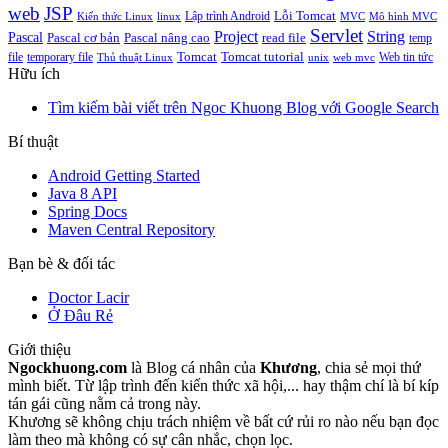
web
JSP
Lỗi Tomcat
Lập trình Android
Kiến thức Linux
linux
MVC
Mô hình MVC
Servlet
Project
String
Pascal
Pascal cơ bản
Pascal nâng cao
read file
temp
Tomcat
Tomcat tutorial
file
temporary file
Web tin tức
Thủ thuật Linux
unix
web mvc
Hữu ích
Tìm kiếm bài viết trên Ngoc Khuong Blog với Google Search
Bí thuật
Android Getting Started
Java 8 API
Spring Docs
Maven Central Repository
Bạn bè & đối tác
Doctor Lacir
Ở Đâu Rẻ
Giới thiệu
Ngockhuong.com
là Blog cá nhân của
Khương
, chia sẻ mọi thứ
mình biết. Từ lập trình đến kiến thức xã hội,... hay thậm chí là bí kíp
tán gái cũng nằm cả trong này.
Khương sẽ không chịu trách nhiệm về bất cứ rủi ro nào nếu bạn đọc
làm theo mà không có sự cân nhắc, chọn lọc.