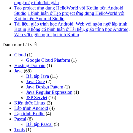
dụng máy tính đơn giản
Tạo project ứng dụng HelloWorld với Kotlin trên Android
Studio
1 bình luận
ở Tạo project ứng dụng HelloWorld với
Kotlin trên Android Studio
Tài liệu, giáo trình học Android, Web với ngôn ngữ lập trình
Kotlin
Không có bình luận
ở Tài liệu, giáo trình học Android,
Web với ngôn ngữ lập trình Kotlin
Danh mục bài viết
Cloud
(1)
Google Cloud Platform
(1)
Hosting Domain
(1)
Java
(68)
Bài tập Java
(11)
Java Core
(2)
Java Design Pattern
(1)
Java Regular Expression
(1)
JSP Servlet
(16)
Kiến thức Linux
(3)
Lập trình Android
(4)
Lập trình Kotlin
(4)
Pascal
(6)
Bài tập Pascal
(5)
Tools
(1)