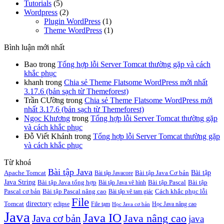
Tutorials
(5)
Wordpress
(2)
Plugin WordPress
(1)
Theme WordPress
(1)
Bình luận mới nhất
Bao
trong
Tổng hợp lỗi Server Tomcat thường gặp và cách
khắc phục
khanh
trong
Chia sẻ Theme Flatsome WordPress mới nhất
3.17.6 (bản sạch từ Themeforest)
Trần CƯờng
trong
Chia sẻ Theme Flatsome WordPress mới
nhất 3.17.6 (bản sạch từ Themeforest)
Ngọc Khương
trong
Tổng hợp lỗi Server Tomcat thường gặp
và cách khắc phục
Đỗ Viết Khánh
trong
Tổng hợp lỗi Server Tomcat thường gặp
và cách khắc phục
Từ khoá
Bài tập Java
Bài tập
Apache Tomcat
Bài tập Java Cơ bản
Bài tập Javacore
Java String
Bài tập Java tổng hợp
Bài tập Pascal
Bài tập
Bài tập Java vẽ hình
Pascal cơ bản
Bài tập Pascal nâng cao
Cách khắc phục lỗi
Bài tập vẽ tam giác
File
directory
Tomcat
eclipse
File tạm
Học Java nâng cao
Học Java cơ bản
Java
Java IO
Java cơ bản
Java nâng cao
java