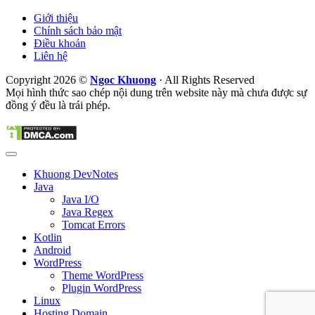
Giới thiệu
Chính sách bảo mật
Điều khoản
Liên hệ
Copyright 2026 ©
Ngoc Khuong
· All Rights Reserved
Mọi hình thức sao chép nội dung trên website này mà chưa được sự
đồng ý đều là trái phép.
Khuong DevNotes
Java
Java I/O
Java Regex
Tomcat Errors
Kotlin
Android
WordPress
Theme WordPress
Plugin WordPress
Linux
Hosting Domain