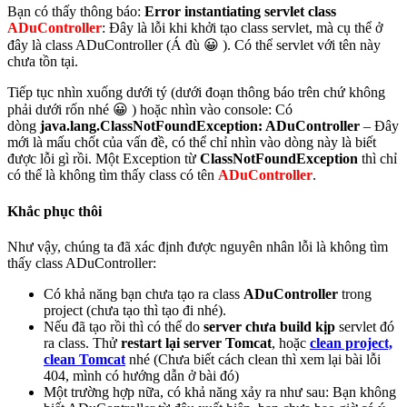
Bạn có thấy thông báo:
Error instantiating servlet class
ADuController
: Đây là lỗi khi khởi tạo class servlet, mà cụ thể ở
đây là class ADuController (Á đù 😀 ). Có thể servlet với tên này
chưa tồn tại.
Tiếp tục nhìn xuống dưới tý (dưới đoạn thông báo trên chứ không
phải dưới rốn nhé 😀 ) hoặc nhìn vào console: Có
dòng
java.lang.ClassNotFoundException: ADuController
– Đây
mới là mấu chốt của vấn đề, có thể chỉ nhìn vào dòng này là biết
được lỗi gì rồi. Một Exception từ
ClassNotFoundException
thì chỉ
có thể là không tìm thấy class có tên
ADuController
.
Khắc phục thôi
Như vậy, chúng ta đã xác định được nguyên nhân lỗi là không tìm
thấy class ADuController:
Có khả năng bạn chưa tạo ra class
ADuController
trong
project (chưa tạo thì tạo đi nhé).
Nếu đã tạo rồi thì có thể do
server chưa build kịp
servlet đó
ra class. Thử
restart lại server Tomcat
, hoặc
clean project,
clean Tomcat
nhé (Chưa biết cách clean thì xem lại bài lỗi
404, mình có hướng dẫn ở bài đó)
Một trường hợp nữa, có khả năng xảy ra như sau: Bạn không