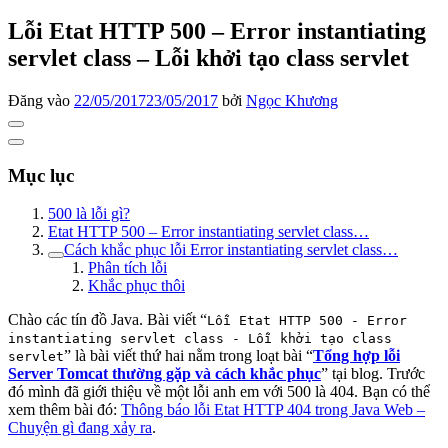
Lỗi Etat HTTP 500 – Error instantiating
servlet class – Lỗi khởi tạo class servlet
Đăng vào
22/05/2017
23/05/2017
bởi
Ngọc Khương
Mục lục
500 là lỗi gì?
Etat HTTP 500 – Error instantiating servlet class…
Cách khắc phục lỗi Error instantiating servlet class…
Phân tích lỗi
Khắc phục thôi
Chào các tín đồ Java. Bài viết “
Lỗi Etat HTTP 500 - Error
instantiating servlet class - Lỗi khởi tạo class
” là bài viết thứ hai nằm trong loạt bài “
Tổng hợp lỗi
servlet
Server Tomcat thường gặp và cách khắc phục
” tại blog. Trước
đó mình đã giới thiệu về một lỗi anh em với 500 là 404. Bạn có thể
xem thêm bài đó:
Thông báo lỗi Etat HTTP 404 trong Java Web –
Chuyện gì đang xảy ra
.