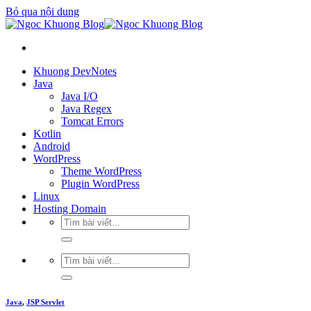
Bỏ qua nội dung
Khuong DevNotes
Java
Java I/O
Java Regex
Tomcat Errors
Kotlin
Android
WordPress
Theme WordPress
Plugin WordPress
Linux
Hosting Domain
Java
,
JSP Servlet