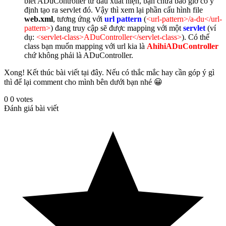
biết ADuController từ đâu xuất hiện, bạn chưa bao giờ có ý
định tạo ra servlet đó. Vậy thì xem lại phần cấu hình file
web.xml
, tương ứng với
url pattern
(
<url-pattern>/a-du</url-
pattern>
) đang truy cập sẽ được mapping với một
servlet
(ví
dụ:
<servlet-class>ADuController</servlet-class>
). Có thể
class bạn muốn mapping với url kia là
AhihiADuController
chứ không phải là ADuController.
Xong! Kết thúc bài viết tại đây. Nếu có thắc mắc hay cần góp ý gì
thì để lại comment cho mình bên dưới bạn nhé 😀
0
0
votes
Đánh giá bài viết