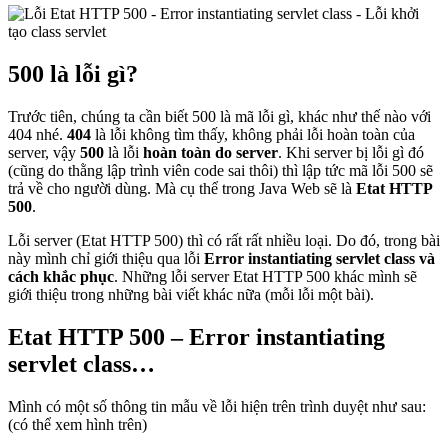
500 là lỗi gì?
Trước tiên, chúng ta cần biết 500 là mã lỗi gì, khác như thế nào với
404 nhé.
404
là lỗi không tìm thấy, không phải lỗi hoàn toàn của
server, vậy
500
là lỗi
hoàn toàn do server
. Khi server bị lỗi gì đó
(cũng do thằng lập trình viên code sai thôi) thì lập tức mã lỗi 500 sẽ
trả về cho người dùng. Mà cụ thể trong Java Web sẽ là
Etat HTTP
500
.
Lỗi server (Etat HTTP 500) thì có rất rất nhiều loại. Do đó, trong bài
này mình chỉ giới thiệu qua lỗi
Error instantiating servlet class và
cách khắc phục
. Những lỗi server Etat HTTP 500 khác mình sẽ
giới thiệu trong những bài viết khác nữa (mỗi lỗi một bài).
Etat HTTP 500 – Error instantiating
servlet class…
Mình có một số thông tin mẫu về lỗi hiện trên trình duyệt như sau:
(có thể xem hình trên)