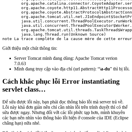
	org.apache.catalina.connector.CoyoteAdapter.service(CoyoteAdapter.java:423)

	org.apache.coyote.http11.AbstractHttp11Processor.process(AbstractHttp11Processor.java:1079)

	org.apache.coyote.AbstractProtocol$AbstractConnectionHandler.process(AbstractProtocol.java:620)

	org.apache.tomcat.util.net.JIoEndpoint$SocketProcessor.run(JIoEndpoint.java:318)

	java.util.concurrent.ThreadPoolExecutor.runWorker(Unknown Source)

	java.util.concurrent.ThreadPoolExecutor$Worker.run(Unknown Source)

	org.apache.tomcat.util.threads.TaskThread$WrappingRunnable.run(TaskThread.java:61)

	java.lang.Thread.run(Unknown Source)

note La trace complète de la cause mère de cette erreur
Giới thiệu một chút thông tin:
Server Tomcat mình đang dùng: Apache Tomcat verion
7.0.63
Mình đang truy cập vào địa chỉ (url pattern): “
\a-du
” thì bị lỗi.
Cách khắc phục lỗi Error instantiating
servlet class…
Để sửa được lỗi này, bạn phải đọc thông báo lỗi mà server trả về.
Lỗi này khá đơn giản nên chỉ cần nhìn lỗi trên trình duyệt thì có thể
sửa được ngay. Nhưng đối với các lỗi phức tạp hơn, mình khuyên
các bạn nên nhìn vào thông báo lỗi hiện ở console của IDE (Eclipse
chẳng hạn) nữa nhé.