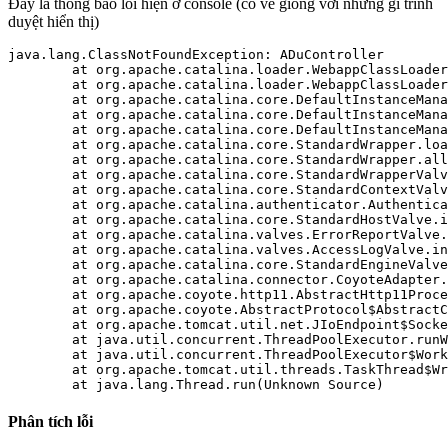
Đây là thông báo lỗi hiện ở console (có vẻ giống với những gì trình
duyệt hiển thị)
java.lang.ClassNotFoundException: ADuController

	at org.apache.catalina.loader.WebappClassLoader.loadClass(WebappClassLoader.java:1722)

	at org.apache.catalina.loader.WebappClassLoader.loadClass(WebappClassLoader.java:1573)

	at org.apache.catalina.core.DefaultInstanceManager.loadClass(DefaultInstanceManager.java:506)

	at org.apache.catalina.core.DefaultInstanceManager.loadClassMaybePrivileged(DefaultInstanceManager.java:488)

	at org.apache.catalina.core.DefaultInstanceManager.newInstance(DefaultInstanceManager.java:115)

	at org.apache.catalina.core.StandardWrapper.loadServlet(StandardWrapper.java:1148)

	at org.apache.catalina.core.StandardWrapper.allocate(StandardWrapper.java:864)

	at org.apache.catalina.core.StandardWrapperValve.invoke(StandardWrapperValve.java:134)

	at org.apache.catalina.core.StandardContextValve.invoke(StandardContextValve.java:122)

	at org.apache.catalina.authenticator.AuthenticatorBase.invoke(AuthenticatorBase.java:505)

	at org.apache.catalina.core.StandardHostValve.invoke(StandardHostValve.java:170)

	at org.apache.catalina.valves.ErrorReportValve.invoke(ErrorReportValve.java:103)

	at org.apache.catalina.valves.AccessLogValve.invoke(AccessLogValve.java:957)

	at org.apache.catalina.core.StandardEngineValve.invoke(StandardEngineValve.java:116)

	at org.apache.catalina.connector.CoyoteAdapter.service(CoyoteAdapter.java:423)

	at org.apache.coyote.http11.AbstractHttp11Processor.process(AbstractHttp11Processor.java:1079)

	at org.apache.coyote.AbstractProtocol$AbstractConnectionHandler.process(AbstractProtocol.java:620)

	at org.apache.tomcat.util.net.JIoEndpoint$SocketProcessor.run(JIoEndpoint.java:318)

	at java.util.concurrent.ThreadPoolExecutor.runWorker(Unknown Source)

	at java.util.concurrent.ThreadPoolExecutor$Worker.run(Unknown Source)

	at org.apache.tomcat.util.threads.TaskThread$WrappingRunnable.run(TaskThread.java:61)

Phân tích lỗi