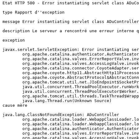
Etat HTTP 500 - Error instantiating servlet class ADuCo
type Rapport d''exception

message Error instantiating servlet class ADuController

description Le serveur a rencontré une erreur interne q
exception

javax.servlet.ServletException: Error instantiating ser
	org.apache.catalina.authenticator.AuthenticatorBase.invoke(AuthenticatorBase.java:505)

	org.apache.catalina.valves.ErrorReportValve.invoke(ErrorReportValve.java:103)

	org.apache.catalina.valves.AccessLogValve.invoke(AccessLogValve.java:957)

	org.apache.catalina.connector.CoyoteAdapter.service(CoyoteAdapter.java:423)

	org.apache.coyote.http11.AbstractHttp11Processor.process(AbstractHttp11Processor.java:1079)

	org.apache.coyote.AbstractProtocol$AbstractConnectionHandler.process(AbstractProtocol.java:620)

	org.apache.tomcat.util.net.JIoEndpoint$SocketProcessor.run(JIoEndpoint.java:318)

	java.util.concurrent.ThreadPoolExecutor.runWorker(Unknown Source)

	java.util.concurrent.ThreadPoolExecutor$Worker.run(Unknown Source)

	org.apache.tomcat.util.threads.TaskThread$WrappingRunnable.run(TaskThread.java:61)

	java.lang.Thread.run(Unknown Source)

cause mère

java.lang.ClassNotFoundException: ADuController

	org.apache.catalina.loader.WebappClassLoader.loadClass(WebappClassLoader.java:1722)

	org.apache.catalina.loader.WebappClassLoader.loadClass(WebappClassLoader.java:1573)

	org.apache.catalina.authenticator.AuthenticatorBase.invoke(AuthenticatorBase.java:505)

	org.apache.catalina.valves.ErrorReportValve.invoke(ErrorReportValve.java:103)

	org.apache.catalina.valves.AccessLogValve.invoke(AccessLogValve.java:957)
