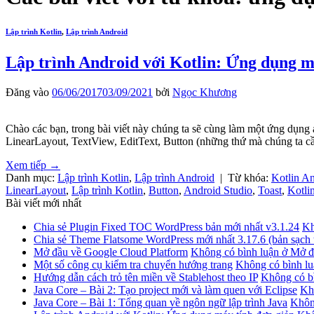
Lập trình Kotlin
,
Lập trình Android
Lập trình Android với Kotlin: Ứng dụng m
Đăng vào
06/06/2017
03/09/2021
bởi
Ngọc Khương
Chào các bạn, trong bài viết này chúng ta sẽ cùng làm một ứng dụng a
LinearLayout, TextView, EditText, Button (những thứ mà chúng ta 
Xem tiếp
→
Danh mục:
Lập trình Kotlin
,
Lập trình Android
|
Từ khóa:
Kotlin An
LinearLayout
,
Lập trình Kotlin
,
Button
,
Android Studio
,
Toast
,
Kotli
Bài viết mới nhất
Chia sẻ Plugin Fixed TOC WordPress bản mới nhất v3.1.24
Kh
Chia sẻ Theme Flatsome WordPress mới nhất 3.17.6 (bản sạch 
Mở đầu về Google Cloud Platform
Không có bình luận
ở Mở đ
Một số công cụ kiểm tra chuyển hướng trang
Không có bình lu
Hướng dẫn cách trỏ tên miền về Stablehost theo IP
Không có b
Java Core – Bài 2: Tạo project mới và làm quen với Eclipse
Kh
Java Core – Bài 1: Tổng quan về ngôn ngữ lập trình Java
Khôn