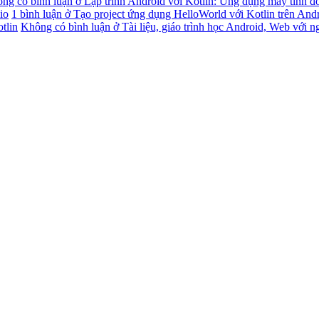
ng có bình luận
ở Lập trình Android với Kotlin: Ứng dụng máy tính đ
io
1 bình luận
ở Tạo project ứng dụng HelloWorld với Kotlin trên And
tlin
Không có bình luận
ở Tài liệu, giáo trình học Android, Web với n