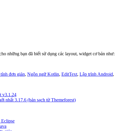
 cho những bạn đã biết sử dụng các layout, widget cơ bản như:
tính đơn giản
,
Ngôn ngữ Kotlin
,
EditText
,
Lập trình Android
,
t v3.1.24
i nhất 3.17.6 (bản sạch từ Themeforest)
 Eclipse
Java