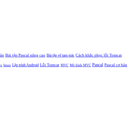
bản
Bài tập Pascal nâng cao
Cách khắc phục lỗi Tomcat
Bài tập vẽ tam giác
Pascal
Lỗi Tomcat
Pascal cơ bản
Lập trình Android
ux
linux
MVC
Mô hình MVC