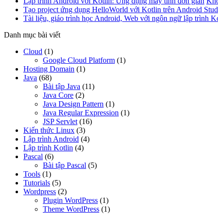
Lập trình Android với Kotlin: Ứng dụng máy tính đơn giản
Khô
Tạo project ứng dụng HelloWorld với Kotlin trên Android Stud
Tài liệu, giáo trình học Android, Web với ngôn ngữ lập trình Ko
Danh mục bài viết
Cloud
(1)
Google Cloud Platform
(1)
Hosting Domain
(1)
Java
(68)
Bài tập Java
(11)
Java Core
(2)
Java Design Pattern
(1)
Java Regular Expression
(1)
JSP Servlet
(16)
Kiến thức Linux
(3)
Lập trình Android
(4)
Lập trình Kotlin
(4)
Pascal
(6)
Bài tập Pascal
(5)
Tools
(1)
Tutorials
(5)
Wordpress
(2)
Plugin WordPress
(1)
Theme WordPress
(1)