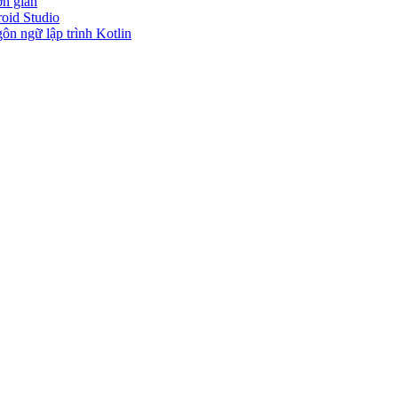
ơn giản
roid Studio
gôn ngữ lập trình Kotlin