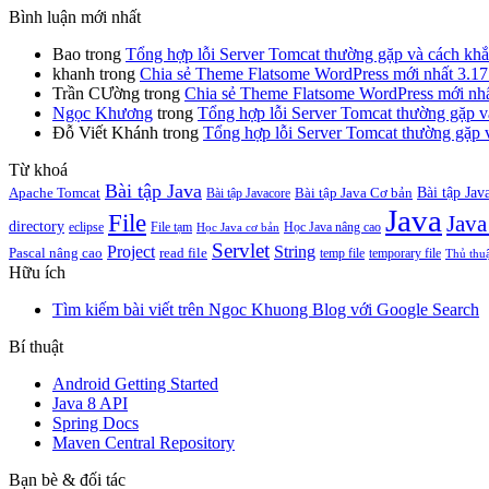
Bình luận mới nhất
Bao
trong
Tổng hợp lỗi Server Tomcat thường gặp và cách kh
khanh
trong
Chia sẻ Theme Flatsome WordPress mới nhất 3.17.
Trần CƯờng
trong
Chia sẻ Theme Flatsome WordPress mới nhất
Ngọc Khương
trong
Tổng hợp lỗi Server Tomcat thường gặp v
Đỗ Viết Khánh
trong
Tổng hợp lỗi Server Tomcat thường gặp 
Từ khoá
Bài tập Java
Bài tập Jav
Apache Tomcat
Bài tập Java Cơ bản
Bài tập Javacore
Java
File
Java
directory
eclipse
File tạm
Học Java nâng cao
Học Java cơ bản
Servlet
Project
String
Pascal nâng cao
read file
temp file
temporary file
Thủ thu
Hữu ích
Tìm kiếm bài viết trên Ngoc Khuong Blog với Google Search
Bí thuật
Android Getting Started
Java 8 API
Spring Docs
Maven Central Repository
Bạn bè & đối tác