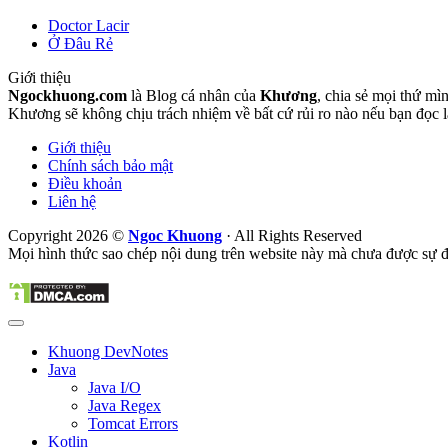
Doctor Lacir
Ở Đâu Rẻ
Giới thiệu
Ngockhuong.com
là Blog cá nhân của
Khương
, chia sẻ mọi thứ mìn
Khương sẽ không chịu trách nhiệm về bất cứ rủi ro nào nếu bạn đọc 
Giới thiệu
Chính sách bảo mật
Điều khoản
Liên hệ
Copyright 2026 ©
Ngoc Khuong
· All Rights Reserved
Mọi hình thức sao chép nội dung trên website này mà chưa được sự đồ
Khuong DevNotes
Java
Java I/O
Java Regex
Tomcat Errors
Kotlin