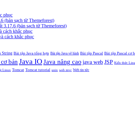
ắc phục
6 (bản sạch từ Themeforest)
 3.17.6 (bản sạch từ Themeforest)
à cách khắc phục
và cách khắc phục
a String
Bài tập Java tổng hợp
Bài tập Pascal
Bài tập Pascal cơ 
Bài tập Java vẽ hình
Java IO
 cơ bản
Java nâng cao
java web
JSP
Kiến thức Lin
Tomcat
Tomcat tutorial
Web tin tức
ật Linux
unix
web mvc