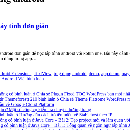
áy tính đơn giản
ndroid đơn giản để học lập trình android với kotlin nhé. Bài này dành
cần dùng trong app…
droid Extensions
,
TextView
,
ứng dụng android
,
demo
,
app demo
,
máy 
n Android
Viết bình luận
ông có bình luận
ở Chia sẻ Plugin Fixed TOC WordPress bản mới nhấ
từ Themeforest)
210 bình luận
ở Chia sẻ Theme Flatsome WordPress mớ
ầu về Google Cloud Platform
ận
ở Một số công cụ kiểm tra chuyển hướng trang
ình luận
ở Hướng dẫn cách trỏ tên miền về Stablehost theo IP
ông có bình luận
ở Java Core – Bài 2: Tạo project mới và làm quen với
g có bình luận
ở Java Core – Bài 1: Tổng quan về ngôn ngữ lập trình 