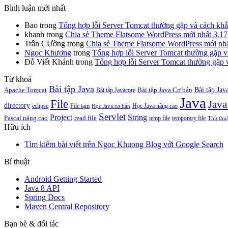
Bình luận mới nhất
Bao
trong
Tổng hợp lỗi Server Tomcat thường gặp và cách kh
khanh
trong
Chia sẻ Theme Flatsome WordPress mới nhất 3.17.
Trần CƯờng
trong
Chia sẻ Theme Flatsome WordPress mới nhất
Ngọc Khương
trong
Tổng hợp lỗi Server Tomcat thường gặp v
Đỗ Viết Khánh
trong
Tổng hợp lỗi Server Tomcat thường gặp 
Từ khoá
Bài tập Java
Bài tập Jav
Apache Tomcat
Bài tập Java Cơ bản
Bài tập Javacore
Java
File
Java
directory
eclipse
File tạm
Học Java nâng cao
Học Java cơ bản
Servlet
Project
String
Pascal nâng cao
read file
temp file
temporary file
Thủ thu
Hữu ích
Tìm kiếm bài viết trên Ngoc Khuong Blog với Google Search
Bí thuật
Android Getting Started
Java 8 API
Spring Docs
Maven Central Repository
Bạn bè & đối tác