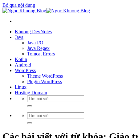
Bỏ qua nội dung
Khuong DevNotes
Java
Java I/O
Java Regex
Tomcat Errors
Kotlin
Android
WordPress
Theme WordPress
Plugin WordPress
Linux
Hosting Domain
Các bài viết với từ khóa:
Giáo t