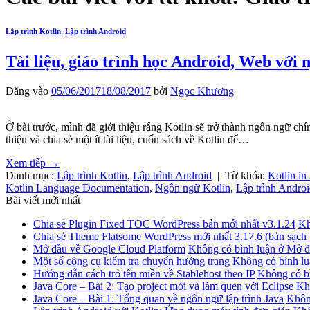
Lập trình Kotlin
,
Lập trình Android
Tài liệu, giáo trình học Android, Web với 
Đăng vào
05/06/2017
18/08/2017
bởi
Ngọc Khương
Ở bài trước, mình đã giới thiệu rằng Kotlin sẽ trở thành ngôn ngữ ch
thiệu và chia sẻ một ít tài liệu, cuốn sách về Kotlin để…
Xem tiếp
→
Danh mục:
Lập trình Kotlin
,
Lập trình Android
|
Từ khóa:
Kotlin in
Kotlin Language Documentation
,
Ngôn ngữ Kotlin
,
Lập trình Andro
Bài viết mới nhất
Chia sẻ Plugin Fixed TOC WordPress bản mới nhất v3.1.24
Kh
Chia sẻ Theme Flatsome WordPress mới nhất 3.17.6 (bản sạch 
Mở đầu về Google Cloud Platform
Không có bình luận
ở Mở đ
Một số công cụ kiểm tra chuyển hướng trang
Không có bình lu
Hướng dẫn cách trỏ tên miền về Stablehost theo IP
Không có b
Java Core – Bài 2: Tạo project mới và làm quen với Eclipse
Kh
Java Core – Bài 1: Tổng quan về ngôn ngữ lập trình Java
Khôn