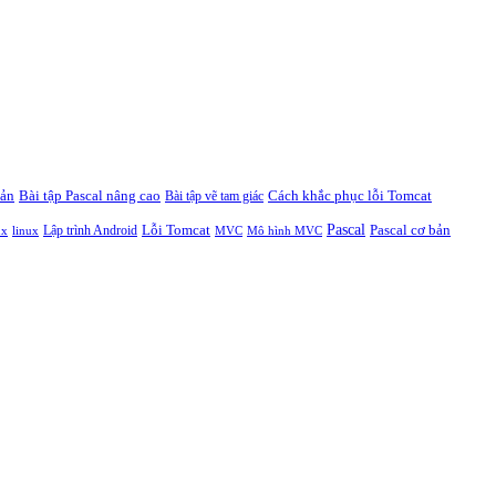
bản
Bài tập Pascal nâng cao
Cách khắc phục lỗi Tomcat
Bài tập vẽ tam giác
Pascal
Lỗi Tomcat
Pascal cơ bản
Lập trình Android
ux
linux
MVC
Mô hình MVC