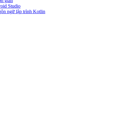
ơn giản
roid Studio
gôn ngữ lập trình Kotlin