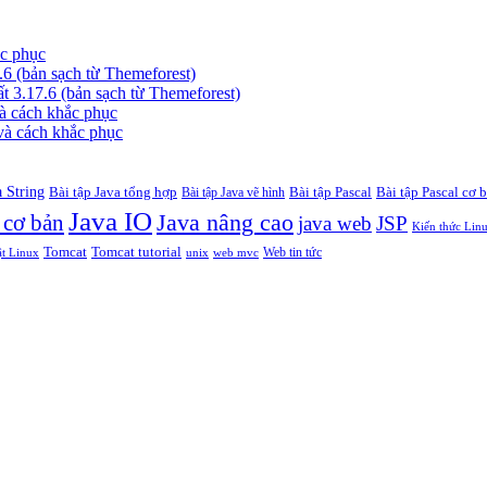
ắc phục
6 (bản sạch từ Themeforest)
 3.17.6 (bản sạch từ Themeforest)
à cách khắc phục
và cách khắc phục
a String
Bài tập Java tổng hợp
Bài tập Pascal
Bài tập Pascal cơ 
Bài tập Java vẽ hình
Java IO
 cơ bản
Java nâng cao
java web
JSP
Kiến thức Lin
Tomcat
Tomcat tutorial
Web tin tức
ật Linux
unix
web mvc