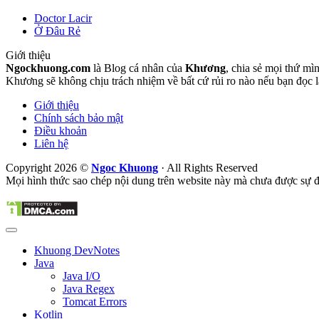
Doctor Lacir
Ở Đâu Rẻ
Giới thiệu
Ngockhuong.com
là Blog cá nhân của
Khương
, chia sẻ mọi thứ mìn
Khương sẽ không chịu trách nhiệm về bất cứ rủi ro nào nếu bạn đọc 
Giới thiệu
Chính sách bảo mật
Điều khoản
Liên hệ
Copyright 2026 ©
Ngoc Khuong
· All Rights Reserved
Mọi hình thức sao chép nội dung trên website này mà chưa được sự đồ
Khuong DevNotes
Java
Java I/O
Java Regex
Tomcat Errors
Kotlin