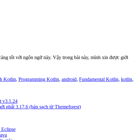
càng tốt với ngôn ngữ này. Vậy trong bài này, mình xin được giới
 Kotlin
,
Programming Kotlin
,
android
,
Fundamental Kotlin
,
kotlin
,
t v3.1.24
i nhất 3.17.6 (bản sạch từ Themeforest)
 Eclipse
Java