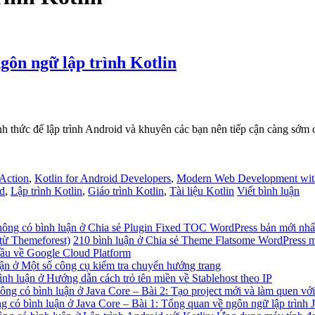
ngôn ngữ lập trình Kotlin
ính thức để lập trình Android và khuyên các bạn nên tiếp cận càng sớm 
 Action
,
Kotlin for Android Developers
,
Modern Web Development with
id
,
Lập trình Kotlin
,
Giáo trình Kotlin
,
Tài liệu Kotlin
Viết bình luận
ông có bình luận
ở Chia sẻ Plugin Fixed TOC WordPress bản mới nhấ
từ Themeforest)
210 bình luận
ở Chia sẻ Theme Flatsome WordPress mớ
ầu về Google Cloud Platform
ận
ở Một số công cụ kiểm tra chuyển hướng trang
ình luận
ở Hướng dẫn cách trỏ tên miền về Stablehost theo IP
ông có bình luận
ở Java Core – Bài 2: Tạo project mới và làm quen với
g có bình luận
ở Java Core – Bài 1: Tổng quan về ngôn ngữ lập trình 