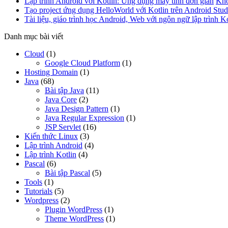
Lập trình Android với Kotlin: Ứng dụng máy tính đơn giản
Khô
Tạo project ứng dụng HelloWorld với Kotlin trên Android Stud
Tài liệu, giáo trình học Android, Web với ngôn ngữ lập trình Ko
Danh mục bài viết
Cloud
(1)
Google Cloud Platform
(1)
Hosting Domain
(1)
Java
(68)
Bài tập Java
(11)
Java Core
(2)
Java Design Pattern
(1)
Java Regular Expression
(1)
JSP Servlet
(16)
Kiến thức Linux
(3)
Lập trình Android
(4)
Lập trình Kotlin
(4)
Pascal
(6)
Bài tập Pascal
(5)
Tools
(1)
Tutorials
(5)
Wordpress
(2)
Plugin WordPress
(1)
Theme WordPress
(1)