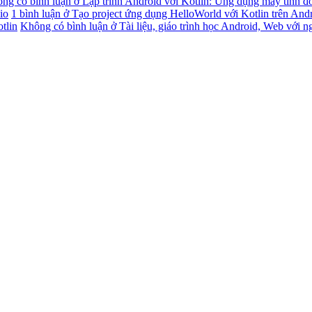
ng có bình luận
ở Lập trình Android với Kotlin: Ứng dụng máy tính đ
io
1 bình luận
ở Tạo project ứng dụng HelloWorld với Kotlin trên And
tlin
Không có bình luận
ở Tài liệu, giáo trình học Android, Web với n