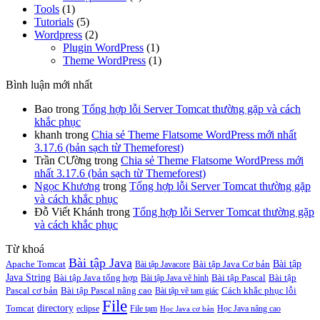
Tools
(1)
Tutorials
(5)
Wordpress
(2)
Plugin WordPress
(1)
Theme WordPress
(1)
Bình luận mới nhất
Bao
trong
Tổng hợp lỗi Server Tomcat thường gặp và cách
khắc phục
khanh
trong
Chia sẻ Theme Flatsome WordPress mới nhất
3.17.6 (bản sạch từ Themeforest)
Trần CƯờng
trong
Chia sẻ Theme Flatsome WordPress mới
nhất 3.17.6 (bản sạch từ Themeforest)
Ngọc Khương
trong
Tổng hợp lỗi Server Tomcat thường gặp
và cách khắc phục
Đỗ Viết Khánh
trong
Tổng hợp lỗi Server Tomcat thường gặp
và cách khắc phục
Từ khoá
Bài tập Java
Bài tập
Apache Tomcat
Bài tập Java Cơ bản
Bài tập Javacore
Java String
Bài tập Java tổng hợp
Bài tập Pascal
Bài tập
Bài tập Java vẽ hình
Pascal cơ bản
Bài tập Pascal nâng cao
Cách khắc phục lỗi
Bài tập vẽ tam giác
File
directory
Tomcat
eclipse
File tạm
Học Java nâng cao
Học Java cơ bản