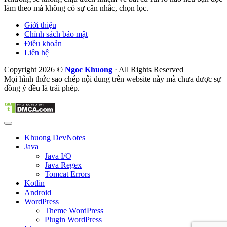
làm theo mà không có sự cân nhắc, chọn lọc.
Giới thiệu
Chính sách bảo mật
Điều khoản
Liên hệ
Copyright 2026 ©
Ngoc Khuong
· All Rights Reserved
Mọi hình thức sao chép nội dung trên website này mà chưa được sự
đồng ý đều là trái phép.
Khuong DevNotes
Java
Java I/O
Java Regex
Tomcat Errors
Kotlin
Android
WordPress
Theme WordPress
Plugin WordPress