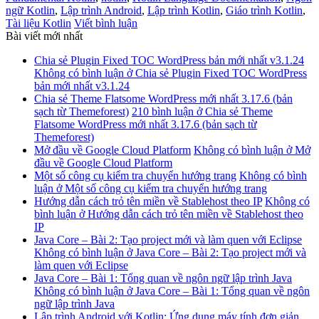
ngữ Kotlin
,
Lập trình Android
,
Lập trình Kotlin
,
Giáo trình Kotlin
,
Tài liệu Kotlin
Viết bình luận
Bài viết mới nhất
Chia sẻ Plugin Fixed TOC WordPress bản mới nhất v3.1.24
Không có bình luận
ở Chia sẻ Plugin Fixed TOC WordPress
bản mới nhất v3.1.24
Chia sẻ Theme Flatsome WordPress mới nhất 3.17.6 (bản
sạch từ Themeforest)
210 bình luận
ở Chia sẻ Theme
Flatsome WordPress mới nhất 3.17.6 (bản sạch từ
Themeforest)
Mở đầu về Google Cloud Platform
Không có bình luận
ở Mở
đầu về Google Cloud Platform
Một số công cụ kiểm tra chuyển hướng trang
Không có bình
luận
ở Một số công cụ kiểm tra chuyển hướng trang
Hướng dẫn cách trỏ tên miền về Stablehost theo IP
Không có
bình luận
ở Hướng dẫn cách trỏ tên miền về Stablehost theo
IP
Java Core – Bài 2: Tạo project mới và làm quen với Eclipse
Không có bình luận
ở Java Core – Bài 2: Tạo project mới và
làm quen với Eclipse
Java Core – Bài 1: Tổng quan về ngôn ngữ lập trình Java
Không có bình luận
ở Java Core – Bài 1: Tổng quan về ngôn
ngữ lập trình Java
Lập trình Android với Kotlin: Ứng dụng máy tính đơn giản