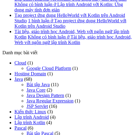
Không có bình luận
ở Lập trình Android với Kotlin: Ứng
dụng máy tính đơn giản
Tạo project ứng dụng HelloWorld với Kotlin trên Android
Studio
1 bình luận
ở Tạo project ứng dụng HelloWorld với
Kotlin trên Android Studio
Tài liệu, giáo trình học Android, Web với ngôn ngữ lập trình
Kotlin
Không có bình luận
ở Tài liệu, giáo trình học Android,
Web với ngôn ngữ lập trình Kotlin
Danh mục bài viết
Cloud
(1)
Google Cloud Platform
(1)
Hosting Domain
(1)
Java
(68)
Bài tập Java
(11)
Java Core
(2)
Java Design Pattern
(1)
Java Regular Expression
(1)
JSP Servlet
(16)
Kiến thức Linux
(3)
Lập trình Android
(4)
Lập trình Kotlin
(4)
Pascal
(6)
Bài tập Pascal
(5)