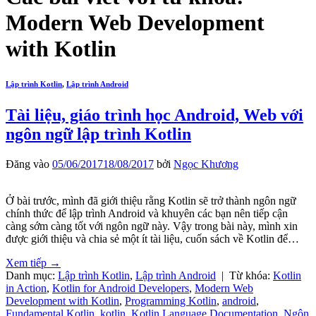
Modern Web Development
with Kotlin
Lập trình Kotlin
,
Lập trình Android
Tài liệu, giáo trình học Android, Web với
ngôn ngữ lập trình Kotlin
Đăng vào
05/06/2017
18/08/2017
bởi
Ngọc Khương
Ở bài trước, mình đã giới thiệu rằng Kotlin sẽ trở thành ngôn ngữ
chính thức để lập trình Android và khuyên các bạn nên tiếp cận
càng sớm càng tốt với ngôn ngữ này. Vậy trong bài này, mình xin
được giới thiệu và chia sẻ một ít tài liệu, cuốn sách về Kotlin để…
Xem tiếp
→
Danh mục:
Lập trình Kotlin
,
Lập trình Android
|
Từ khóa:
Kotlin
in Action
,
Kotlin for Android Developers
,
Modern Web
Development with Kotlin
,
Programming Kotlin
,
android
,
Fundamental Kotlin
,
kotlin
,
Kotlin Language Documentation
,
Ngôn