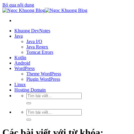
Bỏ qua nội dung
Khuong DevNotes
Java
Java I/O
Java Regex
Tomcat Errors
Kotlin
Android
WordPress
Theme WordPress
Plugin WordPress
Linux
Hosting Domain
Các bài viết với từ khóa: