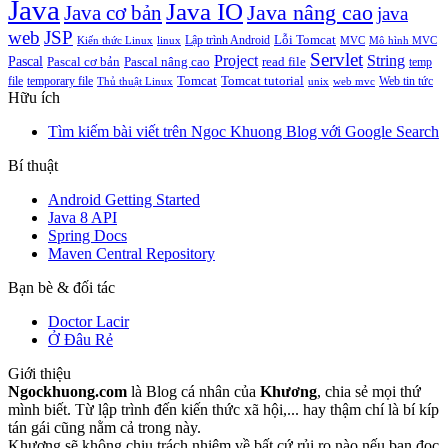
Java
Java IO
Java cơ bản
Java nâng cao
java
web
JSP
Lỗi Tomcat
Lập trình Android
Kiến thức Linux
linux
MVC
Mô hình MVC
Servlet
Project
String
Pascal
Pascal cơ bản
Pascal nâng cao
read file
temp
Tomcat
Tomcat tutorial
file
temporary file
Web tin tức
Thủ thuật Linux
unix
web mvc
Hữu ích
Tìm kiếm bài viết trên Ngoc Khuong Blog với Google Search
Bí thuật
Android Getting Started
Java 8 API
Spring Docs
Maven Central Repository
Bạn bè & đối tác
Doctor Lacir
Ở Đâu Rẻ
Giới thiệu
Ngockhuong.com
là Blog cá nhân của
Khương
, chia sẻ mọi thứ
mình biết. Từ lập trình đến kiến thức xã hội,... hay thậm chí là bí kíp
tán gái cũng nằm cả trong này.
Khương sẽ không chịu trách nhiệm về bất cứ rủi ro nào nếu bạn đọc