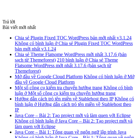
Trả lời
Bài viết mới nhất
Chia sẻ Plugin Fixed TOC WordPress bản mới nhất v3.1.24
Không có bình luận
ở Chia sẻ Plugin Fixed TOC WordPress
bản mới nhất v3.1.24
Chia sẻ Theme Flatsome WordPress mới nhất 3.17.6 (bản
sạch từ Themeforest)
210 bình luận
ở Chia sẻ Theme
Flatsome WordPress mới nhất 3.17.6 (bản sạch từ
Themeforest)
Mở đầu về Google Cloud Platform
Không có bình luận
ở Mở
đầu về Google Cloud Platform
Một số công cụ kiểm tra chuyển hướng trang
Không có bình
luận
ở Một số công cụ kiểm tra chuyển hướng trang
Hướng dẫn cách trỏ tên miền về Stablehost theo IP
Không có
bình luận
ở Hướng dẫn cách trỏ tên miền về Stablehost theo
IP
Java Core – Bài 2: Tạo project mới và làm quen với Eclipse
Không có bình luận
ở Java Core – Bài 2: Tạo project mới và
làm quen với Eclipse
Java Core – Bài 1: Tổng quan về ngôn ngữ lập trình Java
Không có bình luận
ở Java Core – Bài 1: Tổng quan về ngôn