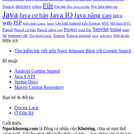
File
directory
Tomcat
eclipse
File tạm
Học Java nâng cao
Học Java cơ bản
Java
Java IO
Java cơ bản
Java nâng cao
java
web
JSP
Lỗi Tomcat
Lập trình Android
Kiến thức Linux
linux
MVC
Mô hình MVC
Servlet
Project
String
Pascal
Pascal cơ bản
Pascal nâng cao
read file
temp
Tomcat
Tomcat tutorial
file
temporary file
Web tin tức
Thủ thuật Linux
unix
web mvc
Hữu ích
Tìm kiếm bài viết trên Ngoc Khuong Blog với Google Search
Bí thuật
Android Getting Started
Java 8 API
Spring Docs
Maven Central Repository
Bạn bè & đối tác
Doctor Lacir
Ở Đâu Rẻ
Giới thiệu
Ngockhuong.com
là Blog cá nhân của
Khương
, chia sẻ mọi thứ
mình biết. Từ lập trình đến kiến thức xã hội,... hay thậm chí là bí kíp