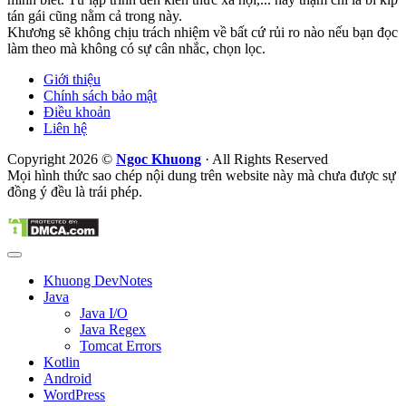
tán gái cũng nằm cả trong này.
Khương sẽ không chịu trách nhiệm về bất cứ rủi ro nào nếu bạn đọc
làm theo mà không có sự cân nhắc, chọn lọc.
Giới thiệu
Chính sách bảo mật
Điều khoản
Liên hệ
Copyright 2026 ©
Ngoc Khuong
· All Rights Reserved
Mọi hình thức sao chép nội dung trên website này mà chưa được sự
đồng ý đều là trái phép.
Khuong DevNotes
Java
Java I/O
Java Regex
Tomcat Errors
Kotlin
Android
WordPress