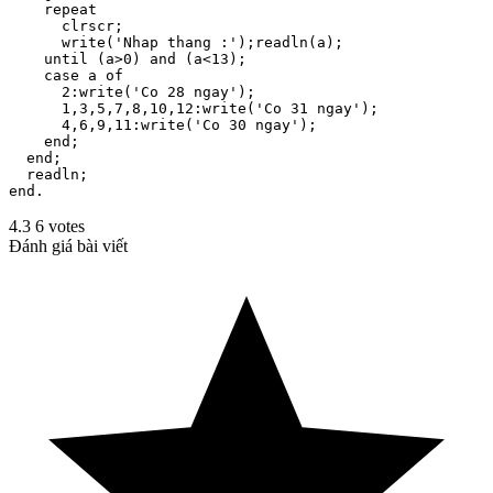
    repeat

      clrscr;

      write('Nhap thang :');readln(a);

    until (a>0) and (a<13);

    case a of

      2:write('Co 28 ngay');

      1,3,5,7,8,10,12:write('Co 31 ngay');

      4,6,9,11:write('Co 30 ngay');

    end;

  end;

  readln;

4.3
6
votes
Đánh giá bài viết