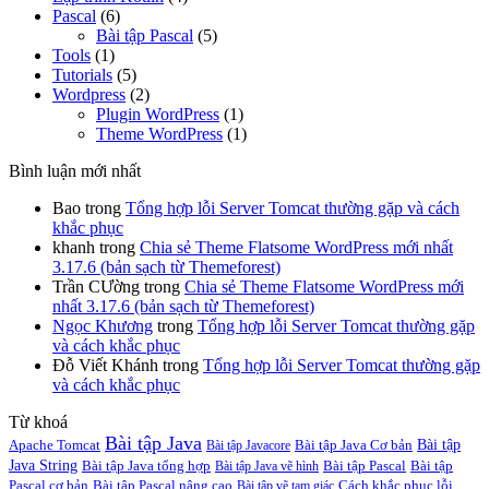
Pascal
(6)
Bài tập Pascal
(5)
Tools
(1)
Tutorials
(5)
Wordpress
(2)
Plugin WordPress
(1)
Theme WordPress
(1)
Bình luận mới nhất
Bao
trong
Tổng hợp lỗi Server Tomcat thường gặp và cách
khắc phục
khanh
trong
Chia sẻ Theme Flatsome WordPress mới nhất
3.17.6 (bản sạch từ Themeforest)
Trần CƯờng
trong
Chia sẻ Theme Flatsome WordPress mới
nhất 3.17.6 (bản sạch từ Themeforest)
Ngọc Khương
trong
Tổng hợp lỗi Server Tomcat thường gặp
và cách khắc phục
Đỗ Viết Khánh
trong
Tổng hợp lỗi Server Tomcat thường gặp
và cách khắc phục
Từ khoá
Bài tập Java
Bài tập
Apache Tomcat
Bài tập Java Cơ bản
Bài tập Javacore
Java String
Bài tập Java tổng hợp
Bài tập Pascal
Bài tập
Bài tập Java vẽ hình
Pascal cơ bản
Bài tập Pascal nâng cao
Cách khắc phục lỗi
Bài tập vẽ tam giác