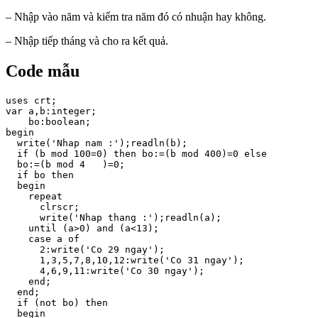
– Nhập vào năm và kiểm tra năm đó có nhuận hay không.
– Nhập tiếp tháng và cho ra kết quả.
Code mẫu
uses crt;

var a,b:integer;

    bo:boolean;

begin

  write('Nhap nam :');readln(b);

  if (b mod 100=0) then bo:=(b mod 400)=0 else

  bo:=(b mod 4   )=0;

  if bo then

  begin

    repeat

      clrscr;

      write('Nhap thang :');readln(a);

    until (a>0) and (a<13);

    case a of

      2:write('Co 29 ngay');

      1,3,5,7,8,10,12:write('Co 31 ngay');

      4,6,9,11:write('Co 30 ngay');

    end;

  end;

  if (not bo) then

  begin
