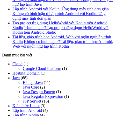
ngữ lập trình Java
Lập trình Android với Kotlin: Ứng dụng máy tính đơn giản
Không có bình luận
ở Lập trình Android với Kotlin: Ứng
dụng máy tính đơn giản
Tạo project ứng dụng HelloWorld với Kotlin trên Android
Studio
1 bình luận
ở Tạo project ứng dụng HelloWorld với
Kotlin trên Android Studio
Tài liệu, giáo trình học Android, Web với ngôn ngữ lập trình
Kotlin
Không có bình luận
ở Tài liệu, giáo trình học Android,
Web với ngôn ngữ lập trình Kotlin
Danh mục bài viết
Cloud
(1)
Google Cloud Platform
(1)
Hosting Domain
(1)
Java
(68)
Bài tập Java
(11)
Java Core
(2)
Java Design Pattern
(1)
Java Regular Expression
(1)
JSP Servlet
(16)
Kiến thức Linux
(3)
Lập trình Android
(4)
Lập trình Kotlin
(4)