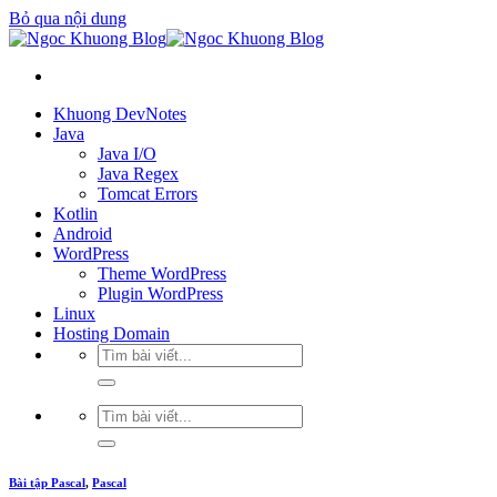
Bỏ qua nội dung
Khuong DevNotes
Java
Java I/O
Java Regex
Tomcat Errors
Kotlin
Android
WordPress
Theme WordPress
Plugin WordPress
Linux
Hosting Domain
Bài tập Pascal
,
Pascal