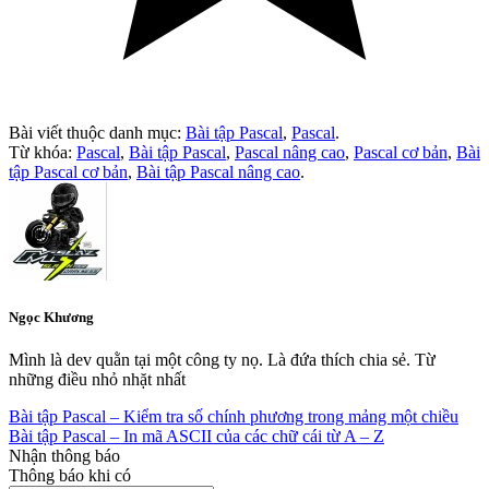
Bài viết thuộc danh mục:
Bài tập Pascal
,
Pascal
.
Từ khóa:
Pascal
,
Bài tập Pascal
,
Pascal nâng cao
,
Pascal cơ bản
,
Bài
tập Pascal cơ bản
,
Bài tập Pascal nâng cao
.
Ngọc Khương
Mình là dev quằn tại một công ty nọ. Là đứa thích chia sẻ. Từ
những điều nhỏ nhặt nhất
Bài tập Pascal – Kiểm tra số chính phương trong mảng một chiều
Bài tập Pascal – In mã ASCII của các chữ cái từ A – Z
Nhận thông báo
Thông báo khi có